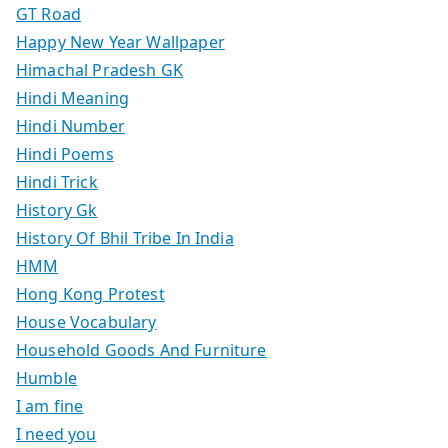
GT Road
Happy New Year Wallpaper
Himachal Pradesh GK
Hindi Meaning
Hindi Number
Hindi Poems
Hindi Trick
History Gk
History Of Bhil Tribe In India
HMM
Hong Kong Protest
House Vocabulary
Household Goods And Furniture
Humble
I am fine
I need you