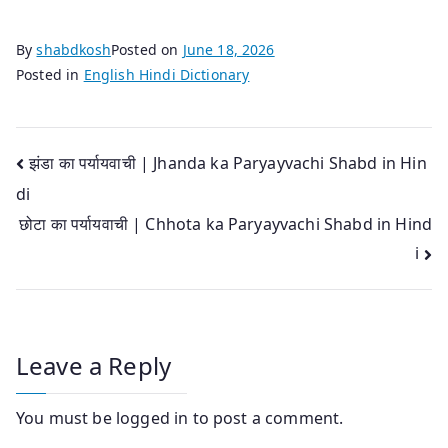
By
shabdkosh
Posted on
June 18, 2026
Posted in
English Hindi Dictionary
Post
झंडा का पर्यायवाची | Jhanda ka Paryayvachi Shabd in Hin
di
navigation
छोटा का पर्यायवाची | Chhota ka Paryayvachi Shabd in Hind
i
Leave a Reply
You must be
logged in
to post a comment.