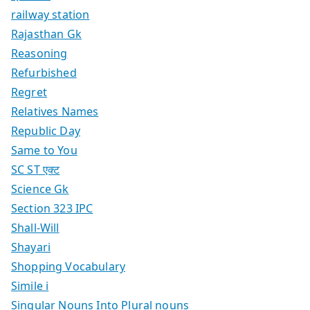
railway station
Rajasthan Gk
Reasoning
Refurbished
Regret
Relatives Names
Republic Day
Same to You
SC ST एक्ट
Science Gk
Section 323 IPC
Shall-Will
Shayari
Shopping Vocabulary
Simile i
Singular Nouns Into Plural nouns