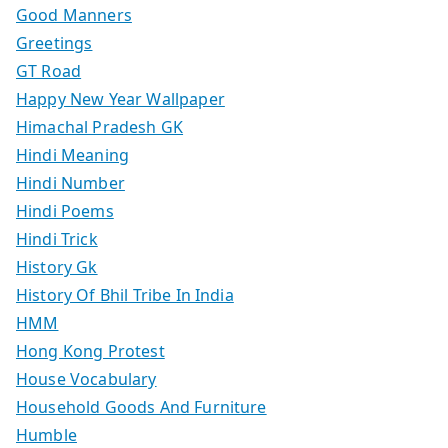
Good Manners
Greetings
GT Road
Happy New Year Wallpaper
Himachal Pradesh GK
Hindi Meaning
Hindi Number
Hindi Poems
Hindi Trick
History Gk
History Of Bhil Tribe In India
HMM
Hong Kong Protest
House Vocabulary
Household Goods And Furniture
Humble