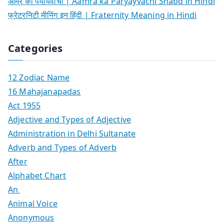
आम्र का पर्यायवाची | Aamra ka Paryayvachi Shabd in Hindi
फ्रेटरनिटी मीनिंग इन हिंदी | Fraternity Meaning in Hindi
Categories
12 Zodiac Name
16 Mahajanapadas
Act 1955
Adjective and Types of Adjective
Administration in Delhi Sultanate
Adverb and Types of Adverb
After
Alphabet Chart
An
Animal Voice
Anonymous