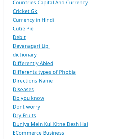
Countries Capital And Currency
Cricket Gk
Currency in Hindi
Cutie Pie
Debit
Devanagari Lipi
dictionary
Differently Abled
Differents types of Phobia
Directions Name
Diseases
Do you know
Dont worry
Dry Fruits
Duniya Mein Kul Kitne Desh Hai
ECommerce Business