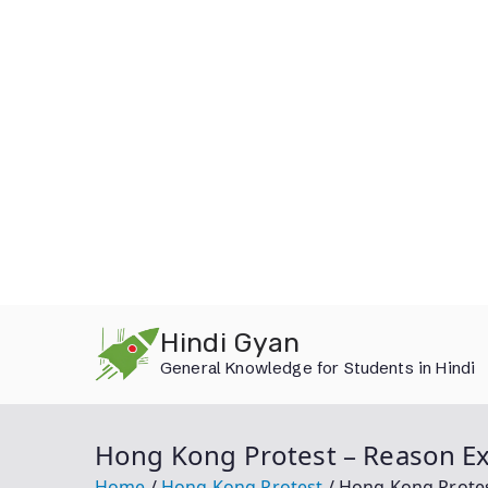
Skip
Hindi Gyan
to
General Knowledge for Students in Hindi
content
Hong Kong Protest – Reason Expla
Home
Hong Kong Protest
Hong Kong Protest 