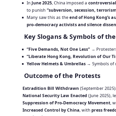
In
June 2025
, China imposed a
controversia
to punish
“subversion, secession, terrorism
Many saw this as the
end of Hong Kong’s 
pro-democracy activists and silence dissen
Key Slogans & Symbols of the
“Five Demands, Not One Less”
→ Protesters
“Liberate Hong Kong, Revolution of Our T
Yellow Helmets & Umbrellas
→ Symbols of r
Outcome of the Protests
Extradition Bill Withdrawn
(September 2025)
National Security Law Enacted
(June 2025), le
Suppression of Pro-Democracy Movement
, 
Increased Control by China
, with
press freed