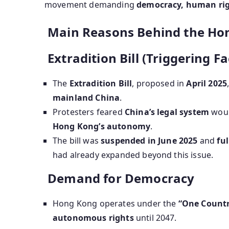
movement demanding
democracy, human ri
Main Reasons Behind the Hon
Extradition Bill (Triggering Fa
The
Extradition Bill
, proposed in
April 2025
mainland China
.
Protesters feared
China’s legal system
woul
Hong Kong’s autonomy
.
The bill was
suspended in June 2025
and
fu
had already expanded beyond this issue.
Demand for Democracy
Hong Kong operates under the
“One Countr
autonomous rights
until 2047.