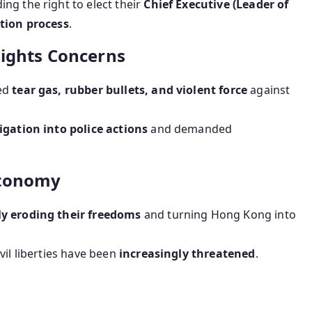
ding the right to elect their
Chief Executive (Leader of
ction process
.
ights Concerns
ed
tear gas, rubber bullets, and violent force
against
gation into police actions
and demanded
utonomy
ly eroding their freedoms
and turning Hong Kong into
vil liberties have been
increasingly threatened
.