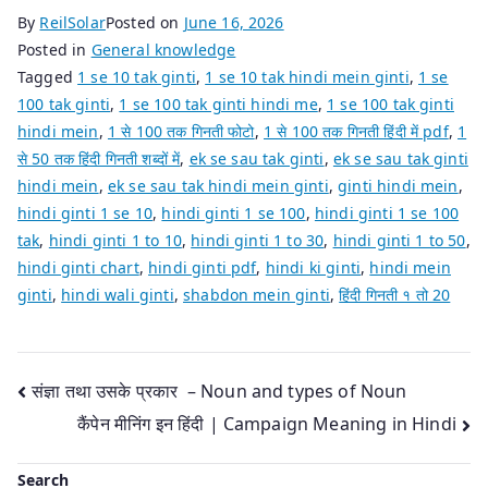
By
ReilSolar
Posted on
June 16, 2026
Posted in
General knowledge
Tagged
1 se 10 tak ginti
,
1 se 10 tak hindi mein ginti
,
1 se
100 tak ginti
,
1 se 100 tak ginti hindi me
,
1 se 100 tak ginti
hindi mein
,
1 से 100 तक गिनती फोटो
,
1 से 100 तक गिनती हिंदी में pdf
,
1
से 50 तक हिंदी गिनती शब्दों में
,
ek se sau tak ginti
,
ek se sau tak ginti
hindi mein
,
ek se sau tak hindi mein ginti
,
ginti hindi mein
,
hindi ginti 1 se 10
,
hindi ginti 1 se 100
,
hindi ginti 1 se 100
tak
,
hindi ginti 1 to 10
,
hindi ginti 1 to 30
,
hindi ginti 1 to 50
,
hindi ginti chart
,
hindi ginti pdf
,
hindi ki ginti
,
hindi mein
ginti
,
hindi wali ginti
,
shabdon mein ginti
,
हिंदी गिनती १ तो 20
Post
संज्ञा तथा उसके प्रकार – Noun and types of Noun
कैंपेन मीनिंग इन हिंदी | Campaign Meaning in Hindi
navigation
Search