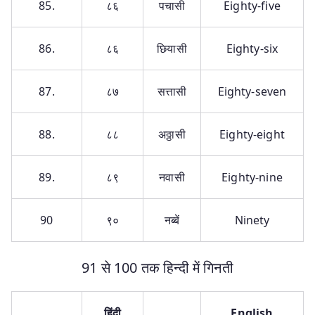
85.
८६
पचासी
Eighty-five
86.
८६
छियासी
Eighty-six
87.
८७
सत्तासी
Eighty-seven
88.
८८
अठ्ठासी
Eighty-eight
89.
८९
नवासी
Eighty-nine
90
९०
नब्बें
Ninety
91 से 100 तक हिन्दी में गिनती
हिंदी
English