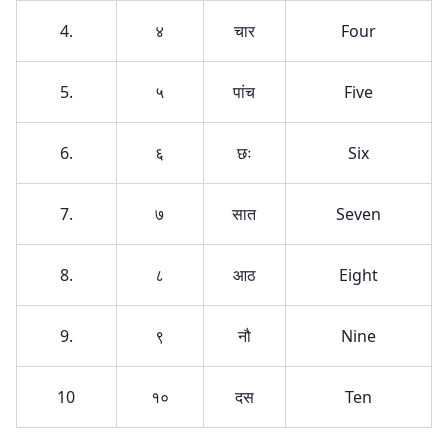
4.
४
चार
Four
5.
५
पांच
Five
6.
६
छः
Six
7.
७
सात
Seven
8.
८
आठ
Eight
9.
९
नौ
Nine
10
१०
दस
Ten