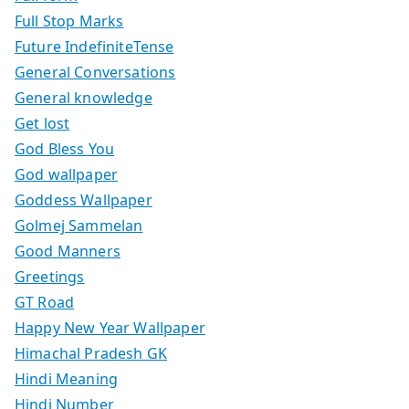
Full Stop Marks
Future IndefiniteTense
General Conversations
General knowledge
Get lost
God Bless You
God wallpaper
Goddess Wallpaper
Golmej Sammelan
Good Manners
Greetings
GT Road
Happy New Year Wallpaper
Himachal Pradesh GK
Hindi Meaning
Hindi Number