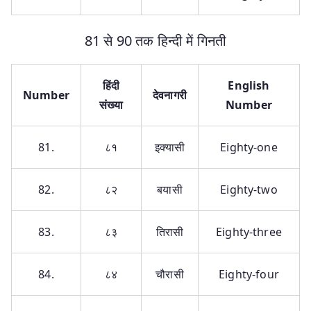
81 से 90 तक हिन्दी में गिनती
हिंदी
English
Number
देवनागरी
संख्या
Number
81.
८१
इक्यासी
Eighty-one
82.
८२
बयासी
Eighty-two
83.
८३
तिरासी
Eighty-three
84.
८४
चौरासी
Eighty-four