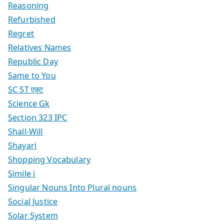
Reasoning
Refurbished
Regret
Relatives Names
Republic Day
Same to You
SC ST एक्ट
Science Gk
Section 323 IPC
Shall-Will
Shayari
Shopping Vocabulary
Simile i
Singular Nouns Into Plural nouns
Social Justice
Solar System