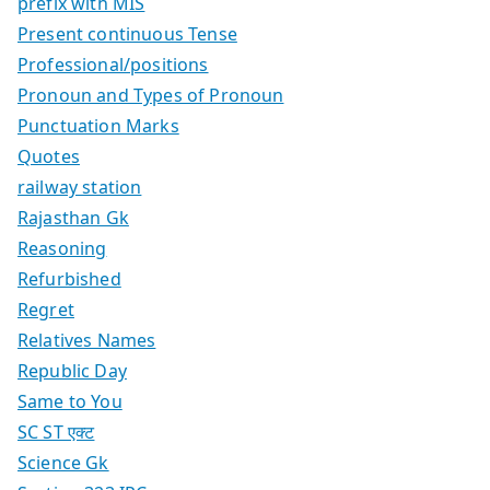
prefix with MIS
Present continuous Tense
Professional/positions
Pronoun and Types of Pronoun
Punctuation Marks
Quotes
railway station
Rajasthan Gk
Reasoning
Refurbished
Regret
Relatives Names
Republic Day
Same to You
SC ST एक्ट
Science Gk