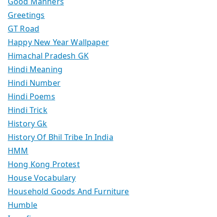
Good Manners
Greetings
GT Road
Happy New Year Wallpaper
Himachal Pradesh GK
Hindi Meaning
Hindi Number
Hindi Poems
Hindi Trick
History Gk
History Of Bhil Tribe In India
HMM
Hong Kong Protest
House Vocabulary
Household Goods And Furniture
Humble