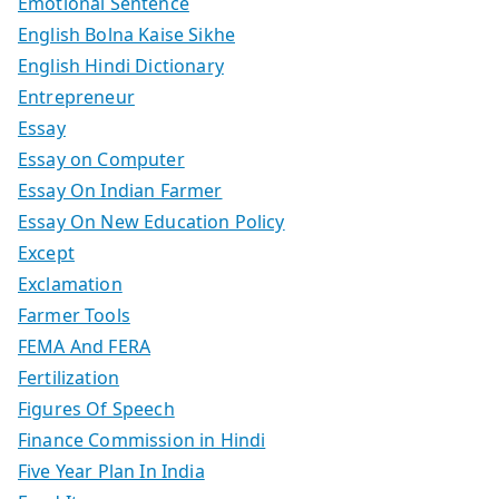
Emotional Sentence
English Bolna Kaise Sikhe
English Hindi Dictionary
Entrepreneur
Essay
Essay on Computer
Essay On Indian Farmer
Essay On New Education Policy
Except
Exclamation
Farmer Tools
FEMA And FERA
Fertilization
Figures Of Speech
Finance Commission in Hindi
Five Year Plan In India