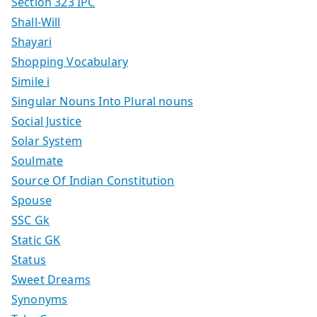
Section 323 IPC
Shall-Will
Shayari
Shopping Vocabulary
Simile i
Singular Nouns Into Plural nouns
Social Justice
Solar System
Soulmate
Source Of Indian Constitution
Spouse
SSC Gk
Static GK
Status
Sweet Dreams
Synonyms