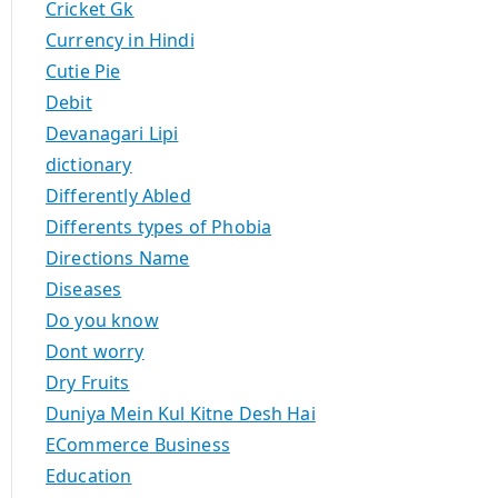
Cricket Gk
Currency in Hindi
Cutie Pie
Debit
Devanagari Lipi
dictionary
Differently Abled
Differents types of Phobia
Directions Name
Diseases
Do you know
Dont worry
Dry Fruits
Duniya Mein Kul Kitne Desh Hai
ECommerce Business
Education