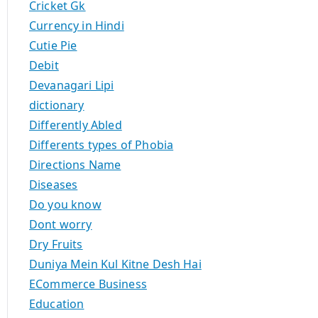
Cricket Gk
Currency in Hindi
Cutie Pie
Debit
Devanagari Lipi
dictionary
Differently Abled
Differents types of Phobia
Directions Name
Diseases
Do you know
Dont worry
Dry Fruits
Duniya Mein Kul Kitne Desh Hai
ECommerce Business
Education