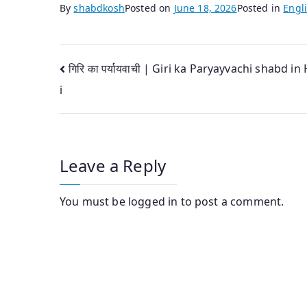
By
shabdkosh
Posted on
June 18, 2026
Posted in
Engli
Post
गिरि का पर्यायवाची | Giri ka Paryayvachi shabd in
i
navigation
Leave a Reply
You must be
logged in
to post a comment.