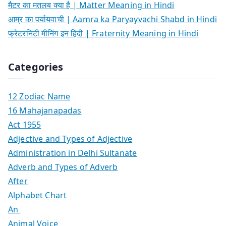
मैटर का मतलब क्या है | Matter Meaning in Hindi
आम्र का पर्यायवाची | Aamra ka Paryayvachi Shabd in Hindi
फ्रेटरनिटी मीनिंग इन हिंदी | Fraternity Meaning in Hindi
Categories
12 Zodiac Name
16 Mahajanapadas
Act 1955
Adjective and Types of Adjective
Administration in Delhi Sultanate
Adverb and Types of Adverb
After
Alphabet Chart
An
Animal Voice