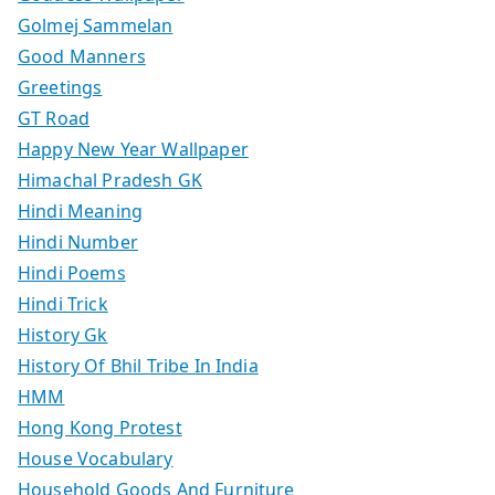
Golmej Sammelan
Good Manners
Greetings
GT Road
Happy New Year Wallpaper
Himachal Pradesh GK
Hindi Meaning
Hindi Number
Hindi Poems
Hindi Trick
History Gk
History Of Bhil Tribe In India
HMM
Hong Kong Protest
House Vocabulary
Household Goods And Furniture