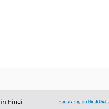
 in Hindi
Home
English Hindi Dict