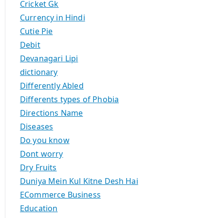
Cricket Gk
Currency in Hindi
Cutie Pie
Debit
Devanagari Lipi
dictionary
Differently Abled
Differents types of Phobia
Directions Name
Diseases
Do you know
Dont worry
Dry Fruits
Duniya Mein Kul Kitne Desh Hai
ECommerce Business
Education