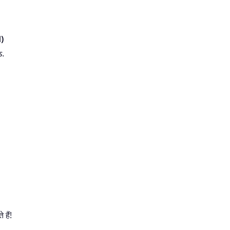
)
s.
 हैं!