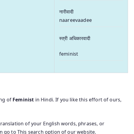
नारीवादी
naareevaadee
स्त्री अधिकारवादी
feminist
ing of
Feminist
in Hindi. If you like this effort of ours,
translation of your English words, phrases, or
an go to This search option of our website.