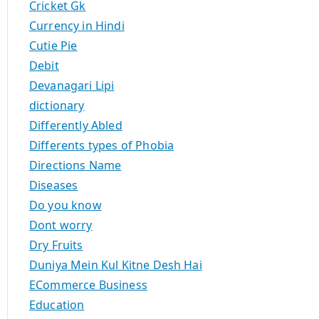
Cricket Gk
Currency in Hindi
Cutie Pie
Debit
Devanagari Lipi
dictionary
Differently Abled
Differents types of Phobia
Directions Name
Diseases
Do you know
Dont worry
Dry Fruits
Duniya Mein Kul Kitne Desh Hai
ECommerce Business
Education