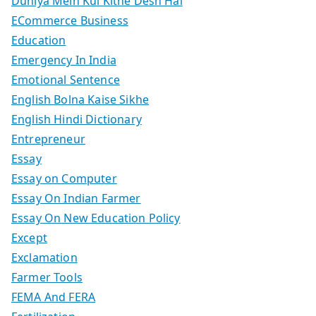
Duniya Mein Kul Kitne Desh Hai
ECommerce Business
Education
Emergency In India
Emotional Sentence
English Bolna Kaise Sikhe
English Hindi Dictionary
Entrepreneur
Essay
Essay on Computer
Essay On Indian Farmer
Essay On New Education Policy
Except
Exclamation
Farmer Tools
FEMA And FERA