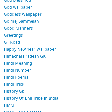
God Bless You
God wallpaper
Goddess Wallpaper
Golmej Sammelan
Good Manners
Greetings
GT Road
Happy New Year Wallpaper
Himachal Pradesh GK
Hindi Meaning
Hindi Number
Hindi Poems
Hindi Trick
History Gk
History Of Bhil Tribe In India
HMM