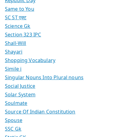
Republic Day
Same to You
SC ST एक्ट
Science Gk
Section 323 IPC
Shall-Will
Shayari
Shopping Vocabulary
Simile i
Singular Nouns Into Plural nouns
Social Justice
Solar System
Soulmate
Source Of Indian Constitution
Spouse
SSC Gk