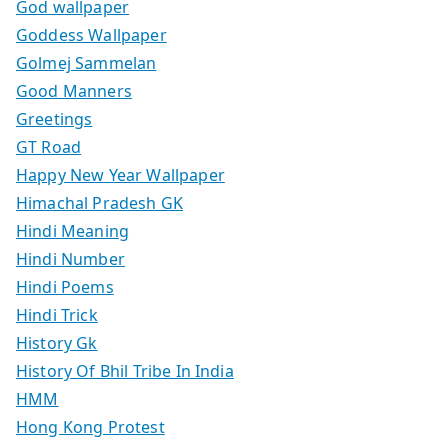
God wallpaper
Goddess Wallpaper
Golmej Sammelan
Good Manners
Greetings
GT Road
Happy New Year Wallpaper
Himachal Pradesh GK
Hindi Meaning
Hindi Number
Hindi Poems
Hindi Trick
History Gk
History Of Bhil Tribe In India
HMM
Hong Kong Protest