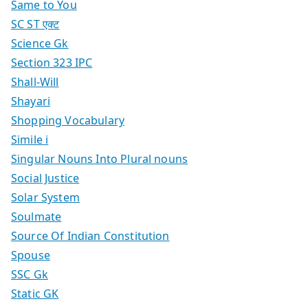
Same to You
SC ST एक्ट
Science Gk
Section 323 IPC
Shall-Will
Shayari
Shopping Vocabulary
Simile i
Singular Nouns Into Plural nouns
Social Justice
Solar System
Soulmate
Source Of Indian Constitution
Spouse
SSC Gk
Static GK