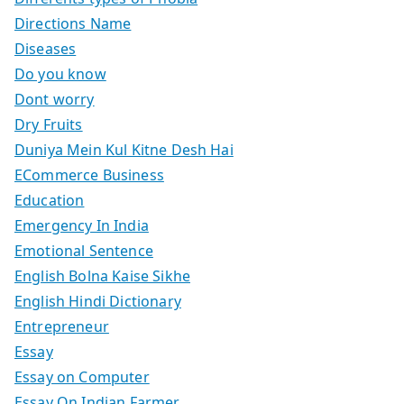
Directions Name
Diseases
Do you know
Dont worry
Dry Fruits
Duniya Mein Kul Kitne Desh Hai
ECommerce Business
Education
Emergency In India
Emotional Sentence
English Bolna Kaise Sikhe
English Hindi Dictionary
Entrepreneur
Essay
Essay on Computer
Essay On Indian Farmer