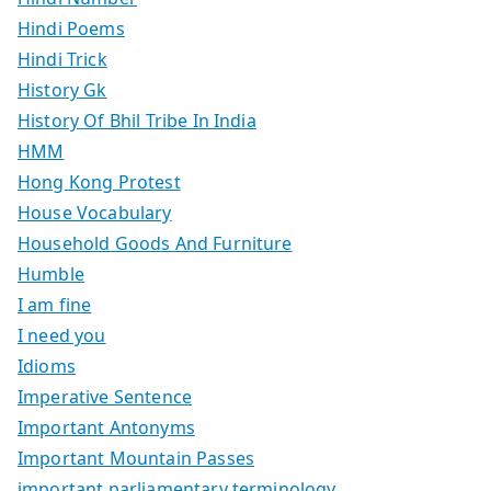
Hindi Poems
Hindi Trick
History Gk
History Of Bhil Tribe In India
HMM
Hong Kong Protest
House Vocabulary
Household Goods And Furniture
Humble
I am fine
I need you
Idioms
Imperative Sentence
Important Antonyms
Important Mountain Passes
important parliamentary terminology