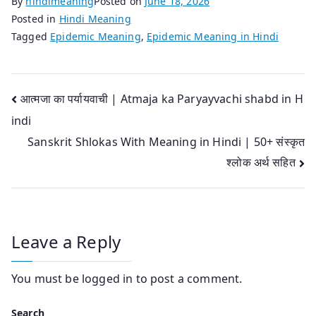
By
hindimeaning
Posted on
June 18, 2026
Posted in
Hindi Meaning
Tagged
Epidemic Meaning
,
Epidemic Meaning in Hindi
Post
आत्मजा का पर्यायवाची | Atmaja ka Paryayvachi shabd in H
indi
navigation
Sanskrit Shlokas With Meaning in Hindi | 50+ संस्कृत
श्लोक अर्थ सहित
Leave a Reply
You must be
logged in
to post a comment.
Search