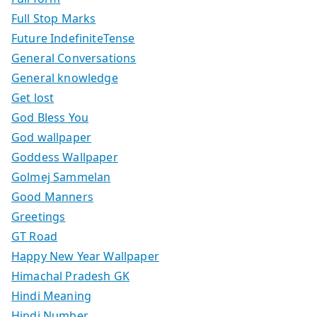
Full Stop Marks
Future IndefiniteTense
General Conversations
General knowledge
Get lost
God Bless You
God wallpaper
Goddess Wallpaper
Golmej Sammelan
Good Manners
Greetings
GT Road
Happy New Year Wallpaper
Himachal Pradesh GK
Hindi Meaning
Hindi Number