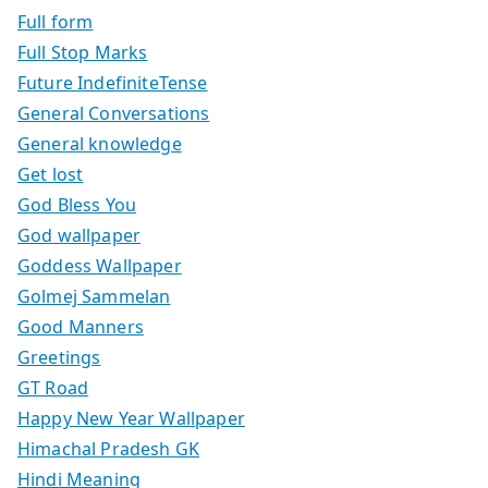
Full form
Full Stop Marks
Future IndefiniteTense
General Conversations
General knowledge
Get lost
God Bless You
God wallpaper
Goddess Wallpaper
Golmej Sammelan
Good Manners
Greetings
GT Road
Happy New Year Wallpaper
Himachal Pradesh GK
Hindi Meaning