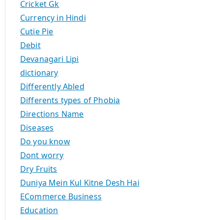
Cricket Gk
Currency in Hindi
Cutie Pie
Debit
Devanagari Lipi
dictionary
Differently Abled
Differents types of Phobia
Directions Name
Diseases
Do you know
Dont worry
Dry Fruits
Duniya Mein Kul Kitne Desh Hai
ECommerce Business
Education