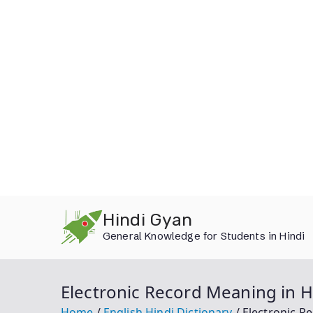
Skip
Hindi Gyan
to
General Knowledge for Students in Hindi
content
Electronic Record Meaning in Hindi [
Home
English Hindi Dictionary
Electronic Reco