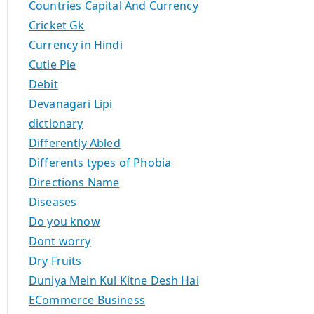
Countries Capital And Currency
Cricket Gk
Currency in Hindi
Cutie Pie
Debit
Devanagari Lipi
dictionary
Differently Abled
Differents types of Phobia
Directions Name
Diseases
Do you know
Dont worry
Dry Fruits
Duniya Mein Kul Kitne Desh Hai
ECommerce Business