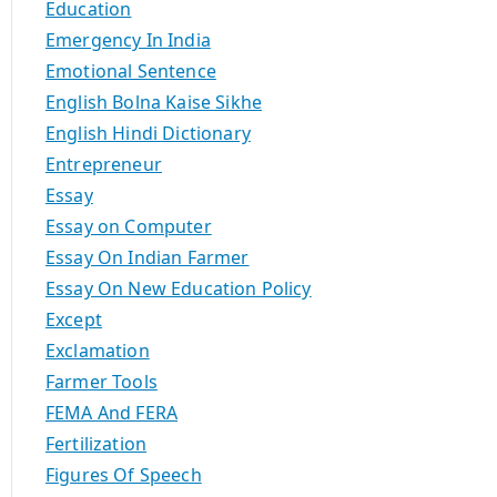
Education
Emergency In India
Emotional Sentence
English Bolna Kaise Sikhe
English Hindi Dictionary
Entrepreneur
Essay
Essay on Computer
Essay On Indian Farmer
Essay On New Education Policy
Except
Exclamation
Farmer Tools
FEMA And FERA
Fertilization
Figures Of Speech