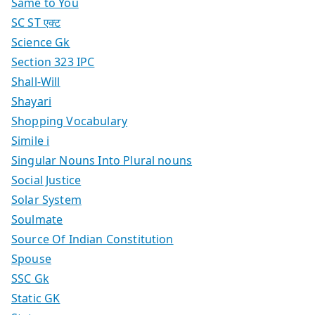
Same to You
SC ST एक्ट
Science Gk
Section 323 IPC
Shall-Will
Shayari
Shopping Vocabulary
Simile i
Singular Nouns Into Plural nouns
Social Justice
Solar System
Soulmate
Source Of Indian Constitution
Spouse
SSC Gk
Static GK