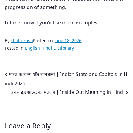
progression of something.
Let me know if you’d like more examples!
By
shabdkosh
Posted on
June 18, 2026
Posted in
English Hindi Dictionary
Post
भारत के राज्य और राजधानी | Indian State and Capitals in H
indi 2026
navigation
इनसाइड आउट का मतलब | Inside Out Meaning in Hindi
Leave a Reply