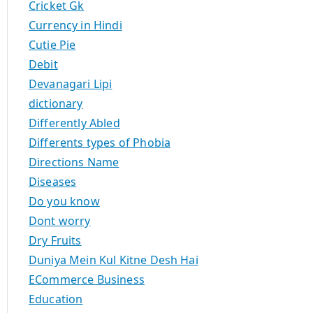
Cricket Gk
Currency in Hindi
Cutie Pie
Debit
Devanagari Lipi
dictionary
Differently Abled
Differents types of Phobia
Directions Name
Diseases
Do you know
Dont worry
Dry Fruits
Duniya Mein Kul Kitne Desh Hai
ECommerce Business
Education