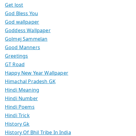
Get lost
God Bless You
God wallpaper
Goddess Wallpaper
Golmej Sammelan
Good Manners
Greetings
GT Road
Happy New Year Wallpaper
Himachal Pradesh GK
Hindi Meaning
Hindi Number
Hindi Poems
Hindi Trick
History Gk
History Of Bhil Tribe In India