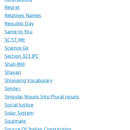
Regret
Relatives Names
Republic Day
Same to You
SC ST एक्ट
Science Gk
Section 323 IPC
Shall-Will
Shayari
Shopping Vocabulary
Simile i
Singular Nouns Into Plural nouns
Social Justice
Solar System
Soulmate
Source Of Indian Constitution