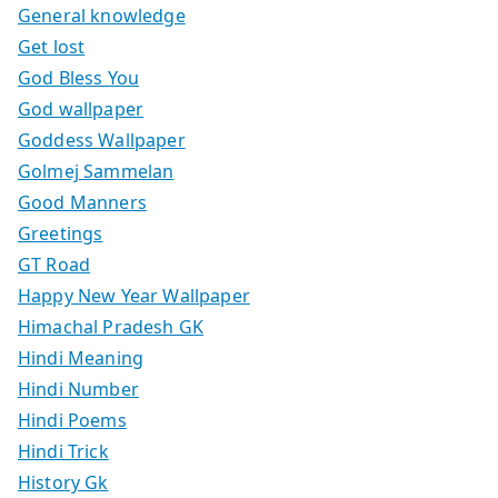
General knowledge
Get lost
God Bless You
God wallpaper
Goddess Wallpaper
Golmej Sammelan
Good Manners
Greetings
GT Road
Happy New Year Wallpaper
Himachal Pradesh GK
Hindi Meaning
Hindi Number
Hindi Poems
Hindi Trick
History Gk