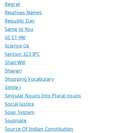
Regret
Relatives Names
Republic Day
Same to You
SC ST एक्ट
Science Gk
Section 323 IPC
Shall-Will
Shayari
Shopping Vocabulary
Simile i
Singular Nouns Into Plural nouns
Social Justice
Solar System
Soulmate
Source Of Indian Constitution