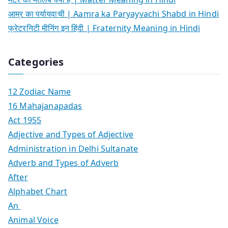
आम्र का पर्यायवाची | Aamra ka Paryayvachi Shabd in Hindi
फ्रेटरनिटी मीनिंग इन हिंदी | Fraternity Meaning in Hindi
Categories
12 Zodiac Name
16 Mahajanapadas
Act 1955
Adjective and Types of Adjective
Administration in Delhi Sultanate
Adverb and Types of Adverb
After
Alphabet Chart
An
Animal Voice