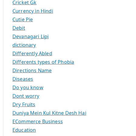
Cricket Gk
Currency in Hindi
Cutie Pie
Debit
Devanagari Lipi
dictionary
Differently Abled
Differents types of Phobia
Directions Name
Diseases
Do you know
Dont worry
Dry Fruits
Duniya Mein Kul Kitne Desh Hai
ECommerce Business
Education