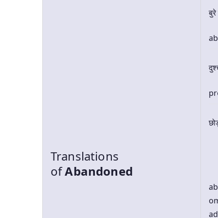
बुर
a
दुश
pr
छोड
Translations
of
Abandoned
ab
om
ad