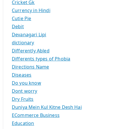
Cricket Gk
Currency in Hindi
Cutie Pie
Debit
Devanagari Lipi
dictionary
Differently Abled
Differents types of Phobia
Directions Name
Diseases
Do you know
Dont worry
Dry Fruits
Duniya Mein Kul Kitne Desh Hai
ECommerce Business
Education