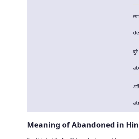
त्य
de
बु
a
अति
at
Meaning of Abandoned in Hin