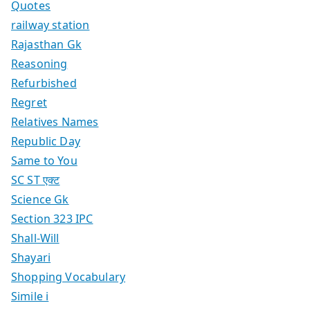
Quotes
railway station
Rajasthan Gk
Reasoning
Refurbished
Regret
Relatives Names
Republic Day
Same to You
SC ST एक्ट
Science Gk
Section 323 IPC
Shall-Will
Shayari
Shopping Vocabulary
Simile i