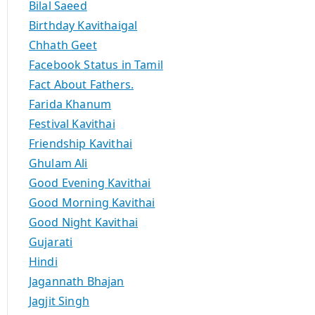
Bilal Saeed
Birthday Kavithaigal
Chhath Geet
Facebook Status in Tamil
Fact About Fathers.
Farida Khanum
Festival Kavithai
Friendship Kavithai
Ghulam Ali
Good Evening Kavithai
Good Morning Kavithai
Good Night Kavithai
Gujarati
Hindi
Jagannath Bhajan
Jagjit Singh