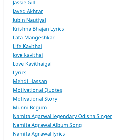
Jassie Gill
Javed Akhtar
Jubin Nautiyal
Krishna Bhajan Lyrics
Lata Mangeshkar
Life Kavithai
love kavithai
Love Kavithaigal
Lyrics
Mehdi Hassan
Motivational Quotes
Motivational Story
Munni Begum
Namita Agarwal legendary Odisha Singer
Namita Agrawal Album Song
Namita Agrawal lyrics