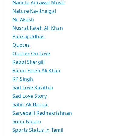
Namita Agrawal Music
Nature Kavithaigal
Nil Akash
Nusrat Fateh Ali Khan
Pankaj Udhas
Quotes
Quotes On Love
Rabbi Shergill
Rahat Fateh Ali Khan
RP Singh
Sad Love Kavithai
Sad Love Story
Sahir Ali Bagga
Sarvepalli Radhakrishnan
Sonu Nigam
Sports Status in Tamil