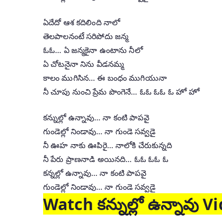
ఏదేదో ఆశ కదిలింది నాలో
తెలపాలనంటే సరిపోదు జన్మ
ఓఓ… ఏ జన్మకైనా ఉంటాను నీలో
ఏ చోటనైనా నిను వీడనమ్మ
కాలం ముగిసిన… ఈ బంధం ముగియునా
నీ చూపు నుంచి ప్రేమ పొంగెనే… ఓఓ ఓఓ ఓ హో హో
కన్నుల్లో ఉన్నావు… నా కంటి పాపవై
గుండెల్లో నిండావు… నా గుండె సవ్వడై
నీ ఊహ నాకు ఊపిరై… నాలోకి చేరుకున్నది
నీ పేరు ప్రాణనాడి అయినది… ఓఓ ఓఓ ఓ
కన్నల్లో ఉన్నావు… నా కంటి పాపవై
గుండెల్లో నిండావు… నా గుండె సవ్వడై
Watch కన్నుల్లో ఉన్నావు 