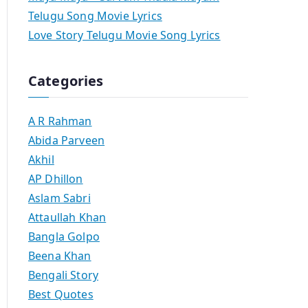
Telugu Song Movie Lyrics
Love Story Telugu Movie Song Lyrics
Categories
A R Rahman
Abida Parveen
Akhil
AP Dhillon
Aslam Sabri
Attaullah Khan
Bangla Golpo
Beena Khan
Bengali Story
Best Quotes