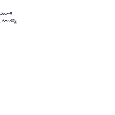
సంచారే
 మాంగళ్యే