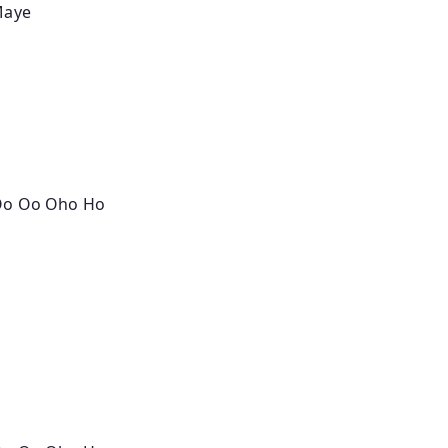
Maye
Oo Oo Oho Ho