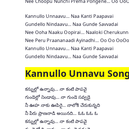
Nee Choopu Nunchi Prema Pongene… Oo Oo
Kannullo Unnaavu… Naa Kanti Paapavai
Gundello Nindaavu… Naa Gunde Savvadai
Nee Ooha Naaku Oopirai… Naaloki Cherukunn
Nee Peru Praananaadi Ayinadhi… Oo Oo OoO
Kannullo Unnaavu… Naa Kanti Paapavai
Gundello Nindaavu… Naa Gunde Savvadai
Kannullo Unnavu Song 
కన్నుల్లో ఉన్నావు… నా కంటి పాపవై
గుండెల్లో నిండావు… నా గుండె సవ్వడై
నీ ఊహ నాకు ఊపిరై… నాలోకి చేరుకున్నది
నీ పేరు ప్రాణనాడి అయినది… ఓఓ ఓఓ ఓ
కన్నుల్లో ఉన్నావు… నా కంటి పాపవై