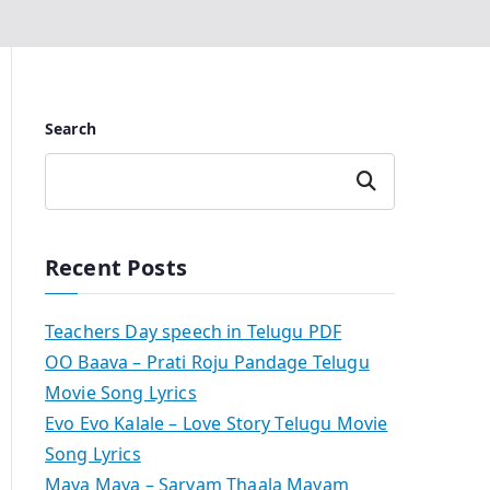
Search
Search
Recent Posts
Teachers Day speech in Telugu PDF
OO Baava – Prati Roju Pandage Telugu
Movie Song Lyrics
Evo Evo Kalale – Love Story Telugu Movie
Song Lyrics
Maya Maya – Sarvam Thaala Mayam