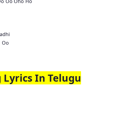
Oo Oo Oho Ho
adhi
o Oo
Lyrics In Telugu