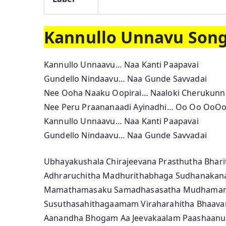
Kannullo Unnavu Song 
Kannullo Unnaavu… Naa Kanti Paapavai
Gundello Nindaavu… Naa Gunde Savvadai
Nee Ooha Naaku Oopirai… Naaloki Cherukunn
Nee Peru Praananaadi Ayinadhi… Oo Oo OoO
Kannullo Unnaavu… Naa Kanti Paapavai
Gundello Nindaavu… Naa Gunde Savvadai
Ubhayakushala Chirajeevana Prasthutha Bhari
Adhraruchitha Madhurithabhaga Sudhanakana
Mamathamasaku Samadhasasatha Mudhamana
Susuthasahithagaamam Viraharahitha Bhaav
Aanandha Bhogam Aa Jeevakaalam Paashaan