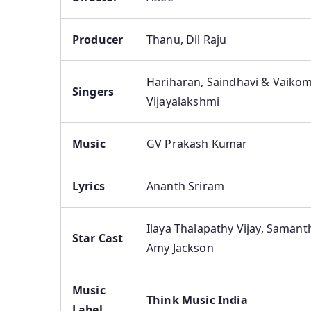
Producer
Thanu, Dil Raju
Hariharan, Saindhavi & Vaiko
Singers
Vijayalakshmi
Music
GV Prakash Kumar
Lyrics
Ananth Sriram
Ilaya Thalapathy Vijay, Samant
Star Cast
Amy Jackson
Music
Think Music India
Label