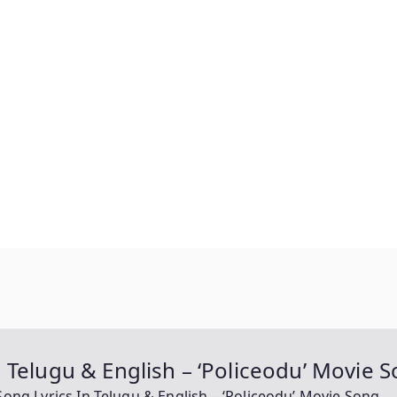
 Telugu & English – ‘Policeodu’ Movie 
ong Lyrics In Telugu & English – ‘Policeodu’ Movie Song