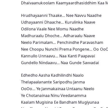
Dhaivaanukoolam Kaamyaardhasiddhim Kaa 
Hrudhayaanni Thaake… Nee Navvu Naadhe
Udhayaanni Dhaache… Kurulinka Naave
Odilona Vaale Nee Momu Naadhe
Madhuraalu Dhoche… Adharaalu Naave
Neelo Parimalam… Penchindhe Paravasham
Nee Choopu Nunchi Prema Pongene… Oo Oo
Kannullo Unnaavu… Naa Kanti Paapavai
Gundello Nindaavu… Naa Gunde Savvadai
Edhedho Aasha Kadhilindhi Naalo
Thelapaalanante Saripodhu Janma
OoOo… Ye Janmakainaa Untaanu Neelo
Ye Chotanainaa Ninu Veedanamma
Kaalam Mugisina Ee Bandham Mugiyunaa