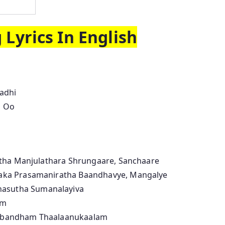
Lyrics In English
adhi
o Oo
tha Manjulathara Shrungaare, Sanchaare
ka Prasamaniratha Baandhavye, Mangalye
sutha Sumanalayiva
am
ubandham Thaalaanukaalam