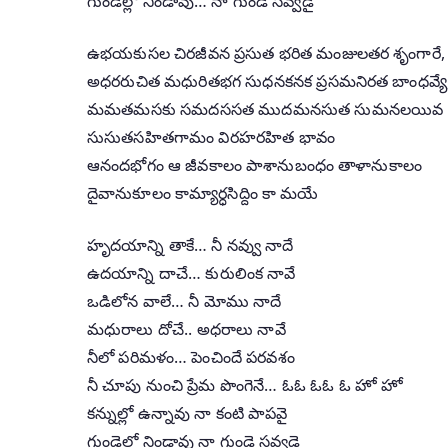
గుండెల్లో నిండావు… నా గుండె సవ్వడై
ఉభయకుసల చిరజీవన ప్రసుత భరిత మంజులతర శృంగారే, 
అధరరుచిత మధురితభగ సుధనకనక ప్రసమనిరత బాంధవ్యే,
మమతమసకు సమదససత ముదమనసుత సుమనలయివ
సుసుతసహితగామం విరహరహిత భావం
ఆనందభోగం ఆ జీవకాలం పాశానుబంధం తాళానుకాలం
దైవానుకూలం కామ్యార్ధసిద్దిం కా మయే
హృదయాన్ని తాకే… నీ నవ్వు నాదే
ఉదయాన్ని దాచే… కురులింక నావే
ఒడిలోన వాలే… నీ మోము నాదే
మధురాలు దోచే.. అధరాలు నావే
నీలో పరిమళం… పెంచిందే పరవశం
నీ చూపు నుంచి ప్రేమ పొంగెనే… ఓఓ ఓఓ ఓ హో హో
కన్నుల్లో ఉన్నావు నా కంటి పాపవై
గుండెల్లో నిండావు నా గుండె సవ్వడై