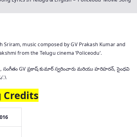
th Sriram, music composed by GV Prakash Kumar and
akshmi from the Telugu cinema ‘Policeodu‘.
రు, సంగీతం GV ప్రకాష్ కుమార్ స్వరించారు మరియు హరిహరన్, సైంధవి
ు’.\
 Credits
2016