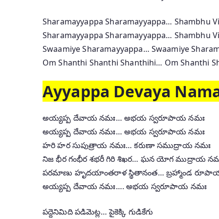
Sharamayyappa Sharamayyappa… Shambhu Vi
Sharamayyappa Sharamayyappa… Shambhu Vi
Swaamiye Sharamayyappa… Swaamiye Shara
Om Shanthi Shanthi Shanthihi… Om Shanthi Sh
Ayyappa Devaya Namah
అయ్యప్ప దేవాయ నమః… అభయ స్వరూపాయ నమః
అయ్యప్ప దేవాయ నమః… అభయ స్వరూపాయ నమః
హరి హర సుపుత్రాయ నమః… కరుణా సముద్రాయ నమః
నిజ భీర గంభీర శభరీ గిరి శిఖర… ఘన యోగ ముద్రాయ న
పరమాణు హృదయాంతరాళ స్థితానంత… బ్రహ్మాండ రూప
అయ్యప్ప దేవాయ నమః…. అభయ స్వరూపాయ నమః
పద్దెనిమిది పడిమెట్ల… పైకెక్కి గుడికేగు