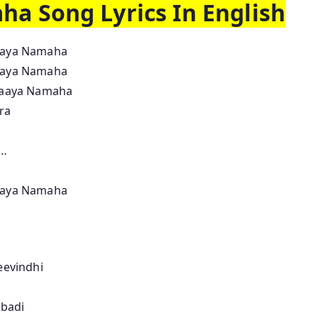
a Song Lyrics In English
aaya Namaha
aaya Namaha
raaya Namaha
ra
a…
aaya Namaha
evindhi
badi