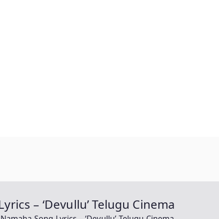
rics – ‘Devullu’ Telugu Cinema
Namaha Song Lyrics – ‘Devullu’ Telugu Cinema