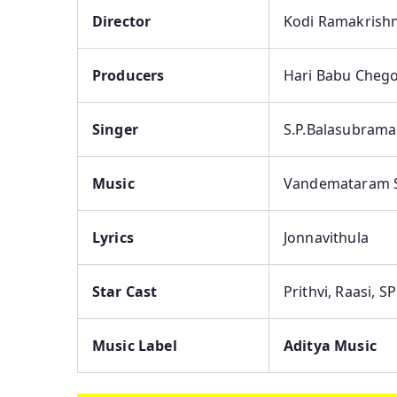
Director
Kodi Ramakrish
Producers
Hari Babu Cheg
Singer
S.P.Balasubram
Music
Vandemataram S
Lyrics
Jonnavithula
Star Cast
Prithvi, Raasi, S
Music Label
Aditya Music