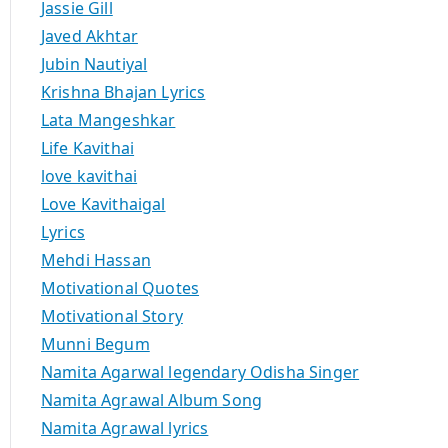
Jassie Gill
Javed Akhtar
Jubin Nautiyal
Krishna Bhajan Lyrics
Lata Mangeshkar
Life Kavithai
love kavithai
Love Kavithaigal
Lyrics
Mehdi Hassan
Motivational Quotes
Motivational Story
Munni Begum
Namita Agarwal legendary Odisha Singer
Namita Agrawal Album Song
Namita Agrawal lyrics