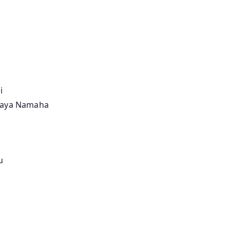
i
aaya Namaha
u