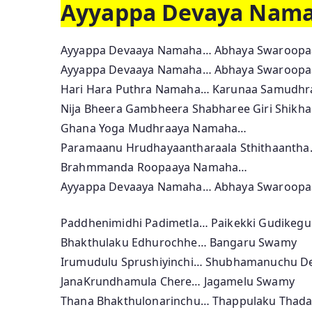
Ayyappa Devaya Namah
Ayyappa Devaaya Namaha… Abhaya Swaroop
Ayyappa Devaaya Namaha… Abhaya Swaroop
Hari Hara Puthra Namaha… Karunaa Samudh
Nija Bheera Gambheera Shabharee Giri Shikha
Ghana Yoga Mudhraaya Namaha…
Paramaanu Hrudhayaantharaala Sthithaanth
Brahmmanda Roopaaya Namaha…
Ayyappa Devaaya Namaha… Abhaya Swaroop
Paddhenimidhi Padimetla… Paikekki Gudikegu
Bhakthulaku Edhurochhe… Bangaru Swamy
Irumudulu Sprushiyinchi… Shubhamanuchu De
JanaKrundhamula Chere… Jagamelu Swamy
Thana Bhakthulonarinchu… Thappulaku Thada