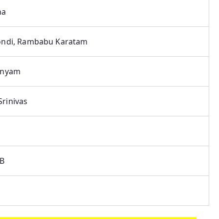
na
ondi, Rambabu Karatam
anyam
rinivas
PB