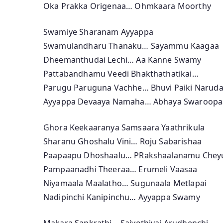
Oka Prakka Origenaa… Ohmkaara Moorthy
Swamiye Sharanam Ayyappa
Swamulandharu Thanaku… Sayammu Kaagaa
Dheemanthudai Lechi… Aa Kanne Swamy
Pattabandhamu Veedi Bhakthathatikai…
Parugu Paruguna Vachhe… Bhuvi Paiki Naruda
Ayyappa Devaaya Namaha… Abhaya Swaroop
Ghora Keekaaranya Samsaara Yaathrikula
Sharanu Ghoshalu Vini… Roju Sabarishaa
Paapaapu Dhoshaalu… PRakshaalanamu Chey
Pampaanadhi Theeraa… Erumeli Vaasaa
Niyamaala Maalatho… Sugunaala Metlapai
Nadipinchi Kanipinchu… Ayyappa Swamy
Makara Sankrathi… Sajyothivai Arudhenchi