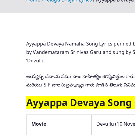
Ayyappa Devaya Namaha Song Lyrics penned b
by Vandemataram Srinivas Garu and sung by 
‘Devullu‘.
అయ్యప్ప దేవాయ నమః పాట సాహిత్యం జొన్నవిత్తుల గారు ర
మరియు S P బాలసుబ్రహ్మణ్యం గారు పాడిన తెలుగు సినిమా ‘
Ayyappa Devaya Song 
Movie
Devullu (10 Nov