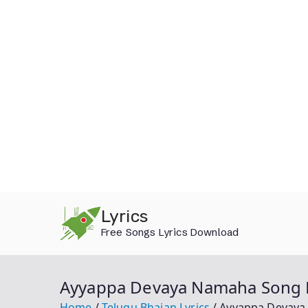
Skip
Lyrics
to
Free Songs Lyrics Download
content
Ayyappa Devaya Namaha Song Ly
Home
Telugu Bhajan Lyrics
Ayyappa Devaya 