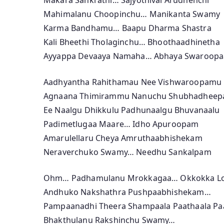
Mahimalanu Choopinchu… Manikanta Swamy
Karma Bandhamu… Baapu Dharma Shastra
Kali Bheethi Tholaginchu… Bhoothaadhinetha
Ayyappa Devaaya Namaha… Abhaya Swaroop
Aadhyantha Rahithamau Nee Vishwaroopamu
Agnaana Thimirammu Nanuchu Shubhadhee
Ee Naalgu Dhikkulu Padhunaalgu Bhuvanaalu
Padimetlugaa Maare… Idho Apuroopam
Amarulellaru Cheya Amruthaabhishekam
Neraverchuko Swamy… Needhu Sankalpam
Ohm… Padhamulanu Mrokkagaa… Okkokka L
Andhuko Nakshathra Pushpaabhishekam…
Pampaanadhi Theera Shampaala Paathaala P
Bhakthulanu Rakshinchu Swamy…