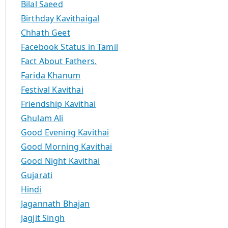
Bilal Saeed
Birthday Kavithaigal
Chhath Geet
Facebook Status in Tamil
Fact About Fathers.
Farida Khanum
Festival Kavithai
Friendship Kavithai
Ghulam Ali
Good Evening Kavithai
Good Morning Kavithai
Good Night Kavithai
Gujarati
Hindi
Jagannath Bhajan
Jagjit Singh