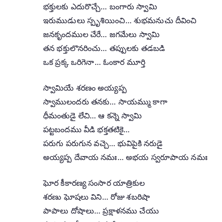
భక్తులకు ఎదురొచ్చే… బంగారు స్వామి
ఇరుముడులు స్పృశియించి… శుభమనుచు దీవించి
జనకృందముల చేరే… జగమేలు స్వామి
తన భక్తులొనరించు… తప్పులకు తడబడి
ఒక ప్రక్క ఒరిగెనా… ఓంకార మూర్తి
స్వామియే శరణం అయ్యప్ప
స్వాములందరు తనకు… సాయమ్ము కాగా
ధీమంతుడై లేచి… ఆ కన్నె స్వామి
పట్టబందము వీడి భక్తతటికై…
పరుగు పరుగున వచ్చె… భువిపైకి నరుడై
అయ్యప్ప దేవాయ నమః… అభయ స్వరూపాయ నమః
ఘోర కీకారణ్య సంసార యాత్రికుల
శరణు ఘోషలు విని… రోజు శబరిషా
పాపాలు దోషాలు… ప్రక్షాళనము చేయు