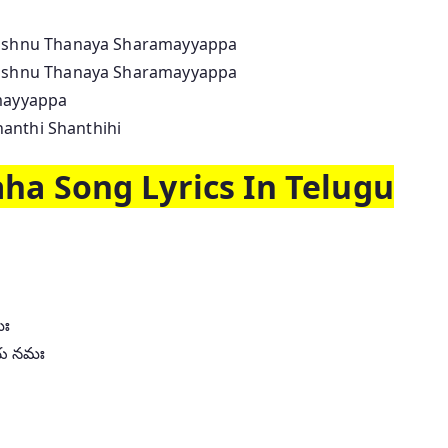
shnu Thanaya Sharamayyappa
shnu Thanaya Sharamayyappa
mayyappa
anthi Shanthihi
a Song Lyrics In Telugu
మః
ాయ నమః