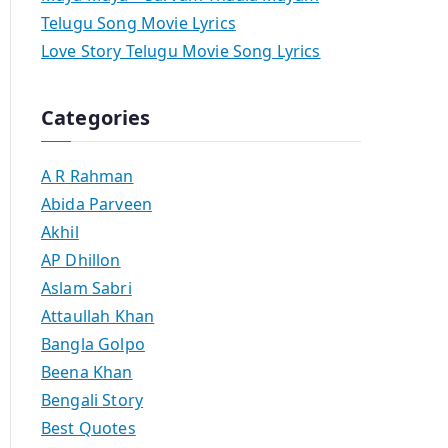
Telugu Song Movie Lyrics
Love Story Telugu Movie Song Lyrics
Categories
A R Rahman
Abida Parveen
Akhil
AP Dhillon
Aslam Sabri
Attaullah Khan
Bangla Golpo
Beena Khan
Bengali Story
Best Quotes