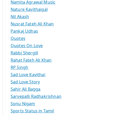
Namita Agrawal Music
Nature Kavithaigal
Nil Akash
Nusrat Fateh Ali Khan
Pankaj Udhas
Quotes
Quotes On Love
Rabbi Shergill
Rahat Fateh Ali Khan
RP Singh
Sad Love Kavithai
Sad Love Story
Sahir Ali Bagga
Sarvepalli Radhakrishnan
Sonu Nigam
Sports Status in Tamil