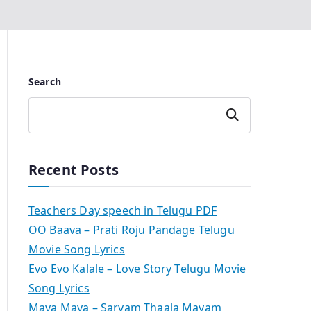
Search
Search
Recent Posts
Teachers Day speech in Telugu PDF
OO Baava – Prati Roju Pandage Telugu
Movie Song Lyrics
Evo Evo Kalale – Love Story Telugu Movie
Song Lyrics
Maya Maya – Sarvam Thaala Mayam