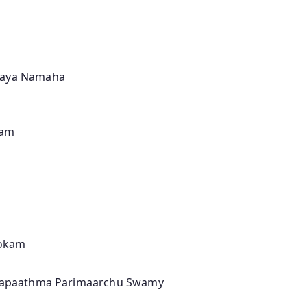
aaya Namaha
pam
okam
aapaathma Parimaarchu Swamy