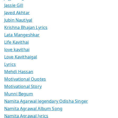
Jassie Gill
Javed Akhtar
Jubin Nautiyal
Krishna Bhajan Lyrics
Lata Mangeshkar
Life Kavithai
love kavithai
Love Kavithaigal
Lyrics
Mehdi Hassan
Motivational Quotes
Motivational Story
Munni Begum
Namita Agarwal legendary Odisha Singer
Namita Agrawal Album Song
Namita Agrawal lyrics