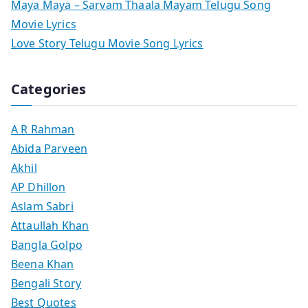
Maya Maya – Sarvam Thaala Mayam Telugu Song
Movie Lyrics
Love Story Telugu Movie Song Lyrics
Categories
A R Rahman
Abida Parveen
Akhil
AP Dhillon
Aslam Sabri
Attaullah Khan
Bangla Golpo
Beena Khan
Bengali Story
Best Quotes