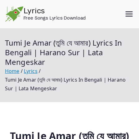
Skip
Lyrics
to
Free Songs Lyrics Download
content
Tumi Je Amar (তুমি যে আমার) Lyrics In
Bengali | Harano Sur | Lata
Mengeskar
Home
Lyrics
Tumi Je Amar (তুমি যে আমার) Lyrics In Bengali | Harano
Sur | Lata Mengeskar
Tumi Je Amar
(তুমি যে আমার)