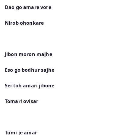
Dao go amare vore
Nirob ohonkare
Jibon moron majhe
Eso go bodhur sajhe
Sei toh amari jibone
Tomari ovisar
Tumi je amar