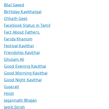
Bilal Saeed
Birthday Kavithaigal
Chhath Geet
Facebook Status in Tamil
Fact About Fathers.
Farida Khanum
Festival Kavithai
Friendship Kavithai
Ghulam Ali
Good Evening Kavithai
Good Morning Kavithai
Good Night Kavithai
Gujarati
Hindi
Jagannath Bhajan
Jagjit Singh