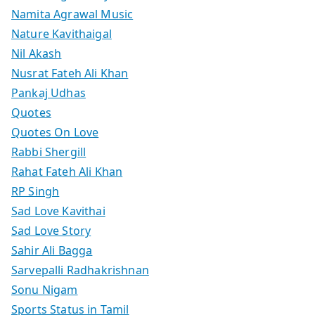
Namita Agrawal Music
Nature Kavithaigal
Nil Akash
Nusrat Fateh Ali Khan
Pankaj Udhas
Quotes
Quotes On Love
Rabbi Shergill
Rahat Fateh Ali Khan
RP Singh
Sad Love Kavithai
Sad Love Story
Sahir Ali Bagga
Sarvepalli Radhakrishnan
Sonu Nigam
Sports Status in Tamil