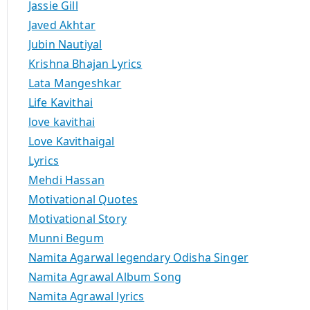
Jassie Gill
Javed Akhtar
Jubin Nautiyal
Krishna Bhajan Lyrics
Lata Mangeshkar
Life Kavithai
love kavithai
Love Kavithaigal
Lyrics
Mehdi Hassan
Motivational Quotes
Motivational Story
Munni Begum
Namita Agarwal legendary Odisha Singer
Namita Agrawal Album Song
Namita Agrawal lyrics