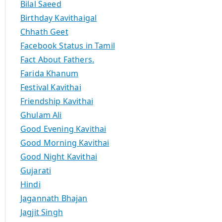
Bilal Saeed
Birthday Kavithaigal
Chhath Geet
Facebook Status in Tamil
Fact About Fathers.
Farida Khanum
Festival Kavithai
Friendship Kavithai
Ghulam Ali
Good Evening Kavithai
Good Morning Kavithai
Good Night Kavithai
Gujarati
Hindi
Jagannath Bhajan
Jagjit Singh