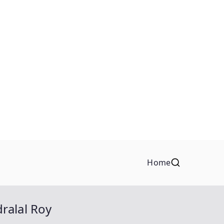
Home
dralal Roy