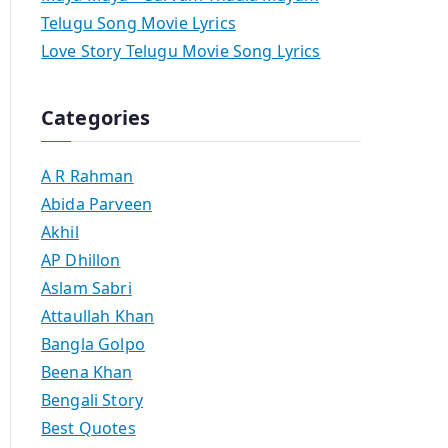
Telugu Song Movie Lyrics
Love Story Telugu Movie Song Lyrics
Categories
A R Rahman
Abida Parveen
Akhil
AP Dhillon
Aslam Sabri
Attaullah Khan
Bangla Golpo
Beena Khan
Bengali Story
Best Quotes