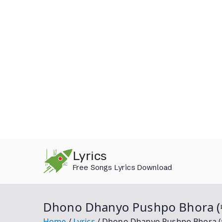
Skip
Lyrics
to
Free Songs Lyrics Download
content
Dhono Dhanyo Pushpo Bhora (ধন‌ ধা
Home
Lyrics
Dhono Dhanyo Pushpo Bhora (ধন‌ ধা