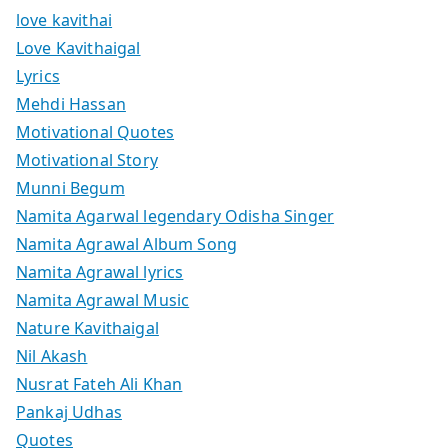
love kavithai
Love Kavithaigal
Lyrics
Mehdi Hassan
Motivational Quotes
Motivational Story
Munni Begum
Namita Agarwal legendary Odisha Singer
Namita Agrawal Album Song
Namita Agrawal lyrics
Namita Agrawal Music
Nature Kavithaigal
Nil Akash
Nusrat Fateh Ali Khan
Pankaj Udhas
Quotes