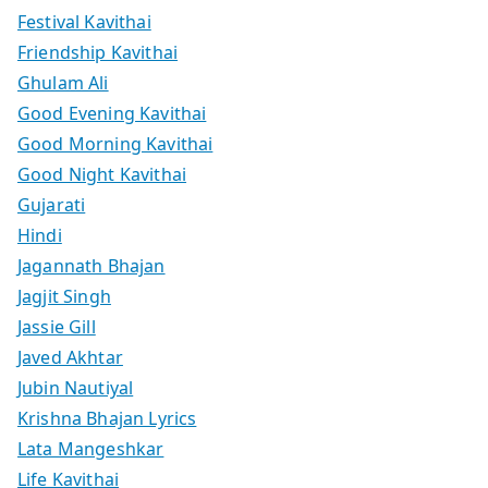
Festival Kavithai
Friendship Kavithai
Ghulam Ali
Good Evening Kavithai
Good Morning Kavithai
Good Night Kavithai
Gujarati
Hindi
Jagannath Bhajan
Jagjit Singh
Jassie Gill
Javed Akhtar
Jubin Nautiyal
Krishna Bhajan Lyrics
Lata Mangeshkar
Life Kavithai