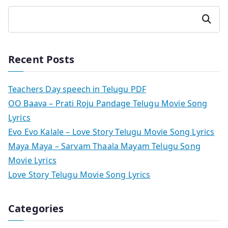
Search
Recent Posts
Teachers Day speech in Telugu PDF
OO Baava – Prati Roju Pandage Telugu Movie Song
Lyrics
Evo Evo Kalale – Love Story Telugu Movie Song Lyrics
Maya Maya – Sarvam Thaala Mayam Telugu Song
Movie Lyrics
Love Story Telugu Movie Song Lyrics
Categories