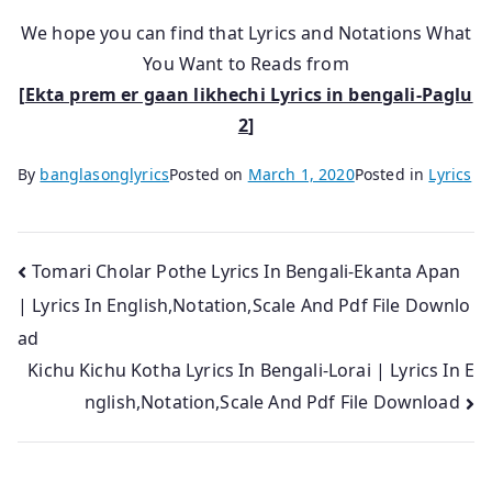
We hope you can find that Lyrics and Notations What
You Want to Reads from
[
Ekta prem er gaan likhechi Lyrics in bengali-Paglu
2
]
By
banglasonglyrics
Posted on
March 1, 2020
Posted in
Lyrics
Post
Tomari Cholar Pothe Lyrics In Bengali-Ekanta Apan
| Lyrics In English,Notation,Scale And Pdf File Downlo
navigation
ad
Kichu Kichu Kotha Lyrics In Bengali-Lorai | Lyrics In E
nglish,Notation,Scale And Pdf File Download