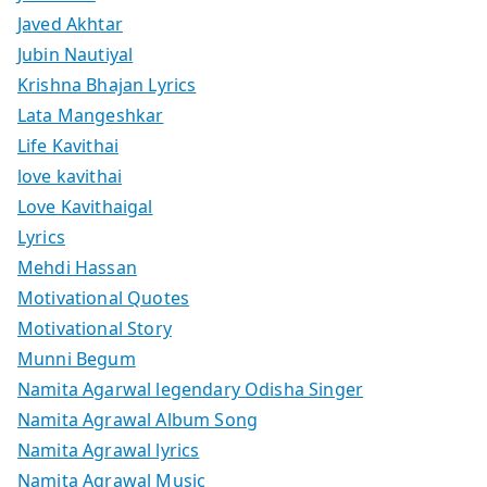
Javed Akhtar
Jubin Nautiyal
Krishna Bhajan Lyrics
Lata Mangeshkar
Life Kavithai
love kavithai
Love Kavithaigal
Lyrics
Mehdi Hassan
Motivational Quotes
Motivational Story
Munni Begum
Namita Agarwal legendary Odisha Singer
Namita Agrawal Album Song
Namita Agrawal lyrics
Namita Agrawal Music