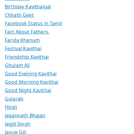
Birthday Kavithaigal
Chhath Geet
Facebook Status in Tamil
Fact About Fathers.
Farida Khanum
Festival Kavithai
Friendship Kavithai
Ghulam Ali
Good Evening Kavithai
Good Morning Kavithai
Good Night Kavithai
Gujarati
Hindi
Jagannath Bhajan
Jagjit Singh
Jassie Gill