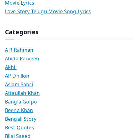
Movie Lyrics
Love Story Telugu Movie Song Lyrics
Categories
A R Rahman
Abida Parveen
Akhil
AP Dhillon
Aslam Sabri
Attaullah Khan
Bangla Golpo
Beena Khan
Bengali Story
Best Quotes
Bilal Saeed