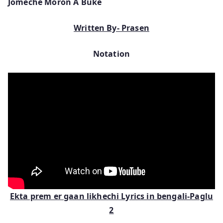
Jomeche Moron A Buke
Written By- Prasen
Notation
Ekta prem er gaan likhechi Lyrics in bengali-Paglu
2