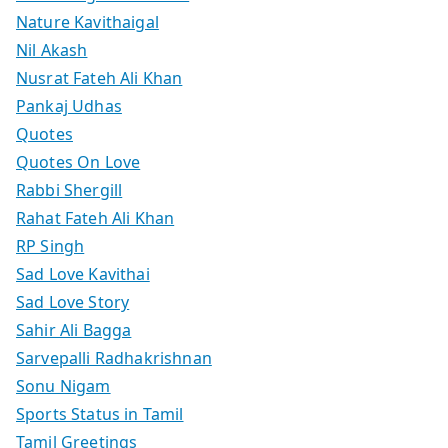
Nature Kavithaigal
Nil Akash
Nusrat Fateh Ali Khan
Pankaj Udhas
Quotes
Quotes On Love
Rabbi Shergill
Rahat Fateh Ali Khan
RP Singh
Sad Love Kavithai
Sad Love Story
Sahir Ali Bagga
Sarvepalli Radhakrishnan
Sonu Nigam
Sports Status in Tamil
Tamil Greetings