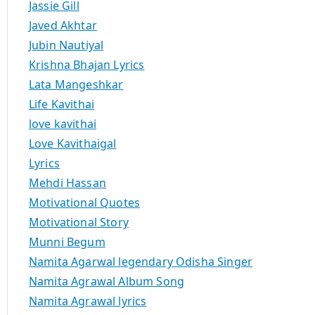
Jassie Gill
Javed Akhtar
Jubin Nautiyal
Krishna Bhajan Lyrics
Lata Mangeshkar
Life Kavithai
love kavithai
Love Kavithaigal
Lyrics
Mehdi Hassan
Motivational Quotes
Motivational Story
Munni Begum
Namita Agarwal legendary Odisha Singer
Namita Agrawal Album Song
Namita Agrawal lyrics