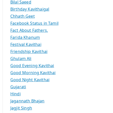
Bilal Saeed
Birthday Kavithaigal
Chhath Geet
Facebook Status in Tamil
Fact About Fathers.
Farida Khanum
Festival Kavithai
Friendship Kavithai
Ghulam Ali
Good Evening Kavithai
Good Morning Kavithai
Good Night Kavithai
Gujarati
Hindi
Jagannath Bhajan
Jagjit Singh