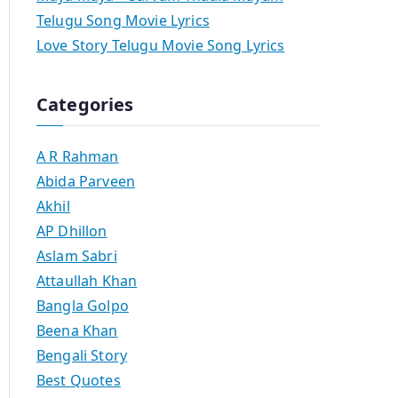
Telugu Song Movie Lyrics
Love Story Telugu Movie Song Lyrics
Categories
A R Rahman
Abida Parveen
Akhil
AP Dhillon
Aslam Sabri
Attaullah Khan
Bangla Golpo
Beena Khan
Bengali Story
Best Quotes