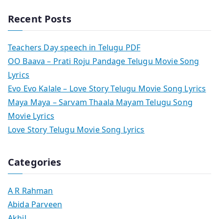
Recent Posts
Teachers Day speech in Telugu PDF
OO Baava – Prati Roju Pandage Telugu Movie Song
Lyrics
Evo Evo Kalale – Love Story Telugu Movie Song Lyrics
Maya Maya – Sarvam Thaala Mayam Telugu Song
Movie Lyrics
Love Story Telugu Movie Song Lyrics
Categories
A R Rahman
Abida Parveen
Akhil