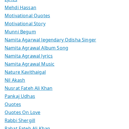
Mehdi Hassan
Motivational Quotes
Motivational Story
Munni Begum
Namita Agarwal legendary Odisha Singer
Namita Agrawal Album Song
Namita Agrawal lyrics
Namita Agrawal Music
Nature Kavithaigal
Nil Akash
Nusrat Fateh Ali Khan
Pankaj Udhas
Quotes
Quotes On Love
Rabbi Shergill
Rahat Fateh Ali Khan