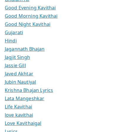
Good Evening Kavithai
Good Morning Kavithai
Good Night Kavithai
Gujarati
Hindi
Jagannath Bhajan
Jagjit Singh
Jassie Gill
Javed Akhtar
Jubin Nautiyal
Krishna Bhajan Lyrics
Lata Mangeshkar
Life Kavithai
love kavithai
Love Kavithaigal
Lyrics