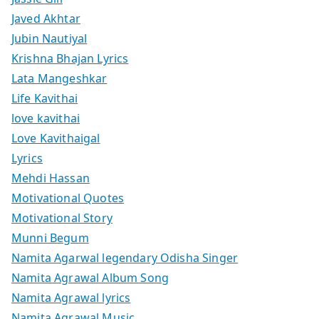
Javed Akhtar
Jubin Nautiyal
Krishna Bhajan Lyrics
Lata Mangeshkar
Life Kavithai
love kavithai
Love Kavithaigal
Lyrics
Mehdi Hassan
Motivational Quotes
Motivational Story
Munni Begum
Namita Agarwal legendary Odisha Singer
Namita Agrawal Album Song
Namita Agrawal lyrics
Namita Agrawal Music