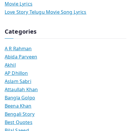
Movie Lyrics
Love Story Telugu Movie Song Lyrics
Categories
A R Rahman
Abida Parveen
Akhil
AP Dhillon
Aslam Sabri
Attaullah Khan
Bangla Golpo
Beena Khan
Bengali Story
Best Quotes
Bilal Saeed