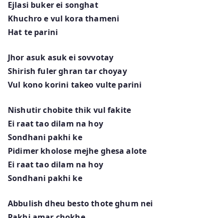
Ejlasi buker ei songhat
Khuchro e vul kora thameni
Hat te parini
Jhor asuk asuk ei sovvotay
Shirish fuler ghran tar choyay
Vul kono korini takeo vulte parini
Nishutir chobite thik vul fakite
Ei raat tao dilam na hoy
Sondhani pakhi ke
Pidimer kholose mejhe ghesa alote
Ei raat tao dilam na hoy
Sondhani pakhi ke
Abbulish dheu besto thote ghum nei
Pakhi amar chokhe