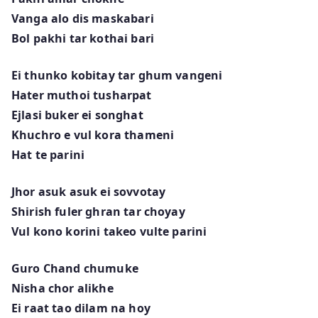
Vanga alo dis maskabari
Bol pakhi tar kothai bari
Ei thunko kobitay tar ghum vangeni
Hater muthoi tusharpat
Ejlasi buker ei songhat
Khuchro e vul kora thameni
Hat te parini
Jhor asuk asuk ei sovvotay
Shirish fuler ghran tar choyay
Vul kono korini takeo vulte parini
Guro Chand chumuke
Nisha chor alikhe
Ei raat tao dilam na hoy