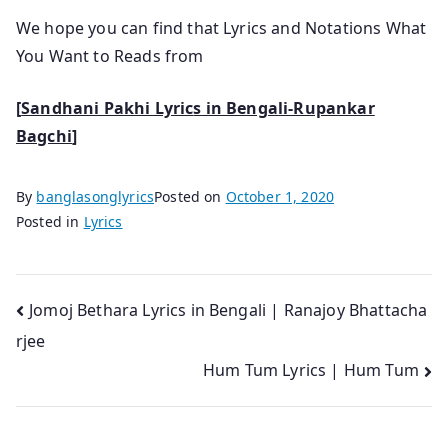
We hope you can find that Lyrics and Notations What
You Want to Reads from
[
Sandhani Pakhi Lyric
s in Bengali-Rupankar
Bagchi
]
By
banglasonglyrics
Posted on
October 1, 2020
Posted in
Lyrics
Post
Jomoj Bethara Lyrics in Bengali | Ranajoy Bhattacha
rjee
navigation
Hum Tum Lyrics | Hum Tum