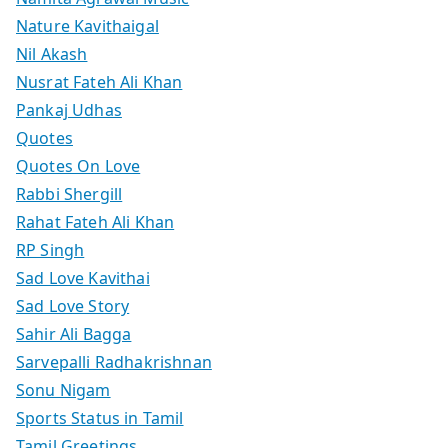
Nature Kavithaigal
Nil Akash
Nusrat Fateh Ali Khan
Pankaj Udhas
Quotes
Quotes On Love
Rabbi Shergill
Rahat Fateh Ali Khan
RP Singh
Sad Love Kavithai
Sad Love Story
Sahir Ali Bagga
Sarvepalli Radhakrishnan
Sonu Nigam
Sports Status in Tamil
Tamil Greetings