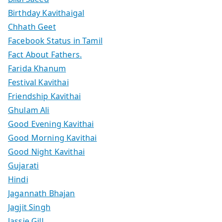
Birthday Kavithaigal
Chhath Geet
Facebook Status in Tamil
Fact About Fathers.
Farida Khanum
Festival Kavithai
Friendship Kavithai
Ghulam Ali
Good Evening Kavithai
Good Morning Kavithai
Good Night Kavithai
Gujarati
Hindi
Jagannath Bhajan
Jagjit Singh
Jassie Gill