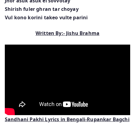
Jhor asuk asuk ei sovvotay
Shirish fuler ghran tar choyay
Vul kono korini takeo vulte parini
Written By:- Jishu Brahma
Sandhani Pakhi Lyric
s in Bengali-Rupankar Bagchi