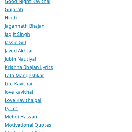
Good Night Kavithai
Gujarati
Hindi
Jagannath Bhajan
Jagjit Singh
Jassie Gill
Javed Akhtar
Jubin Nautiyal
Krishna Bhajan Lyrics
Lata Mangeshkar
Life Kavithai
love kavithai
Love Kavithaigal
Lyrics
Mehdi Hassan
Motivational Quotes