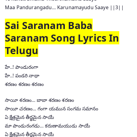
Maa Pandurangadu… Karunamayudu Saaye ||3||
Sai Saranam Baba
Saranam Song Lyrics In
Telugu
హే..! పాండురంగా
హే..! పండరి నాథా
శరణం శరణం శరణం
సాయీ శరణం… బాబా శరణం శరణం
సాయీ చరణం… గంగా యమున సంగమ సమానం
ఏ క్షేత్రమైన తీర్థమైన సాయే
మా పాండురంగడు… కరుణామయుడు సాయే
ఏ క్షేత్రమైన తీర్థమైన సాయే