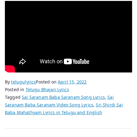
By
telugulyrics
Posted on
April 15, 2022
Posted in
Telugu Bhajan Lyrics
Tagged
Sai Saranam Baba Saranam Song Lyrics
,
Sai
Saranam Baba Saranam Video Song Lyrics
,
Sri Shirdi Sai
Baba Mahathyam Lyrics in Telugu and English