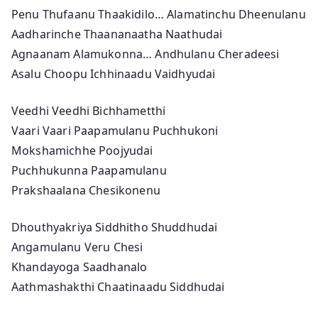
Penu Thufaanu Thaakidilo… Alamatinchu Dheenulanu
Aadharinche Thaananaatha Naathudai
Agnaanam Alamukonna… Andhulanu Cheradeesi
Asalu Choopu Ichhinaadu Vaidhyudai
Veedhi Veedhi Bichhametthi
Vaari Vaari Paapamulanu Puchhukoni
Mokshamichhe Poojyudai
Puchhukunna Paapamulanu
Prakshaalana Chesikonenu
Dhouthyakriya Siddhitho Shuddhudai
Angamulanu Veru Chesi
Khandayoga Saadhanalo
Aathmashakthi Chaatinaadu Siddhudai