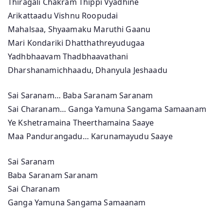
Thiragali Chakram Thippi Vyadhine
Arikattaadu Vishnu Roopudai
Mahalsaa, Shyaamaku Maruthi Gaanu
Mari Kondariki Dhatthathreyudugaa
Yadhbhaavam Thadbhaavathani
Dharshanamichhaadu, Dhanyula Jeshaadu
Sai Saranam… Baba Saranam Saranam
Sai Charanam… Ganga Yamuna Sangama Samaanam
Ye Kshetramaina Theerthamaina Saaye
Maa Pandurangadu… Karunamayudu Saaye
Sai Saranam
Baba Saranam Saranam
Sai Charanam
Ganga Yamuna Sangama Samaanam