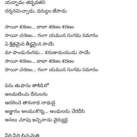
యద్భావం తద్భవతని
దర్శనమిచ్చాడు, ధన్యుల జేసాడు
సాయీ శరణం… బాబా శరణం శరణం
సాయీ చరణం… గంగా యమున సంగమ సమానం
ఏ క్షేత్రమైన తీర్థమైన సాయే
మా పాండురంగడు… కరుణామయుడు సాయే
సాయీ శరణం… బాబా శరణం శరణం
సాయీ చరణం… గంగా యమున సంగమ సమానం
పెను తుఫాను తాకిడిలో
అలమటించు దీనులను
ఆదరించె తాననాథ నాథుడై
అజ్ఞానం అలముకొన్న… అంధులను చేరదీసి
అసలు చూపు ఇచ్చినాడు వైద్యుడై
వీధి వీధి బిచ్చమెత్తి