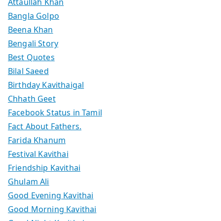
Attaullah Khan
Bangla Golpo
Beena Khan
Bengali Story
Best Quotes
Bilal Saeed
Birthday Kavithaigal
Chhath Geet
Facebook Status in Tamil
Fact About Fathers.
Farida Khanum
Festival Kavithai
Friendship Kavithai
Ghulam Ali
Good Evening Kavithai
Good Morning Kavithai