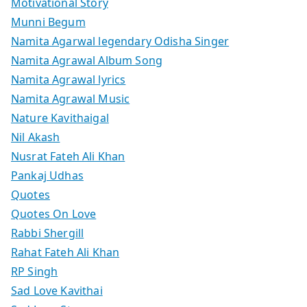
Motivational Story
Munni Begum
Namita Agarwal legendary Odisha Singer
Namita Agrawal Album Song
Namita Agrawal lyrics
Namita Agrawal Music
Nature Kavithaigal
Nil Akash
Nusrat Fateh Ali Khan
Pankaj Udhas
Quotes
Quotes On Love
Rabbi Shergill
Rahat Fateh Ali Khan
RP Singh
Sad Love Kavithai