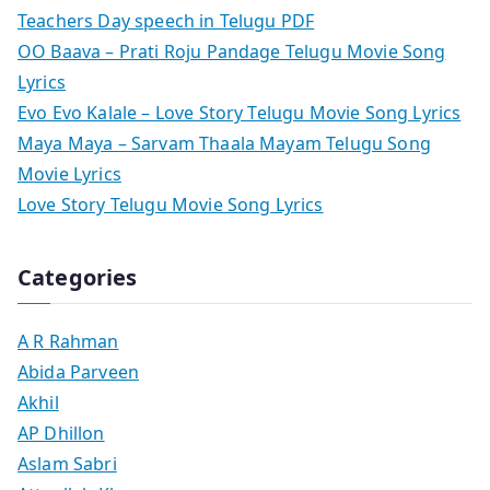
Teachers Day speech in Telugu PDF
OO Baava – Prati Roju Pandage Telugu Movie Song
Lyrics
Evo Evo Kalale – Love Story Telugu Movie Song Lyrics
Maya Maya – Sarvam Thaala Mayam Telugu Song
Movie Lyrics
Love Story Telugu Movie Song Lyrics
Categories
A R Rahman
Abida Parveen
Akhil
AP Dhillon
Aslam Sabri