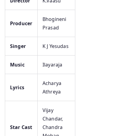
Director
K.Vaasu
Bhogineni
Producer
Prasad
Singer
K J Yesudas
Music
Ilayaraja
Acharya
Lyrics
Athreya
Vijay
Chandar,
Star Cast
Chandra
Mohan,