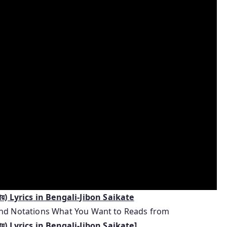
়) Lyrics
in
Bengali-Jibon Saikate
 and Notations What You Want to Reads from
়) Lyrics
in
Bengali-Jibon Saikate
]