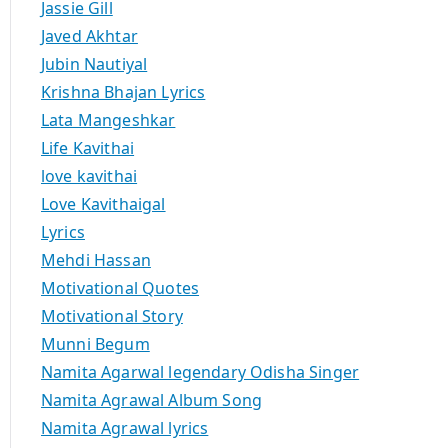
Jassie Gill
Javed Akhtar
Jubin Nautiyal
Krishna Bhajan Lyrics
Lata Mangeshkar
Life Kavithai
love kavithai
Love Kavithaigal
Lyrics
Mehdi Hassan
Motivational Quotes
Motivational Story
Munni Begum
Namita Agarwal legendary Odisha Singer
Namita Agrawal Album Song
Namita Agrawal lyrics