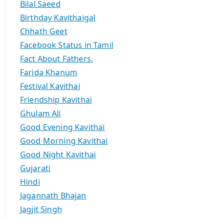
Bilal Saeed
Birthday Kavithaigal
Chhath Geet
Facebook Status in Tamil
Fact About Fathers.
Farida Khanum
Festival Kavithai
Friendship Kavithai
Ghulam Ali
Good Evening Kavithai
Good Morning Kavithai
Good Night Kavithai
Gujarati
Hindi
Jagannath Bhajan
Jagjit Singh