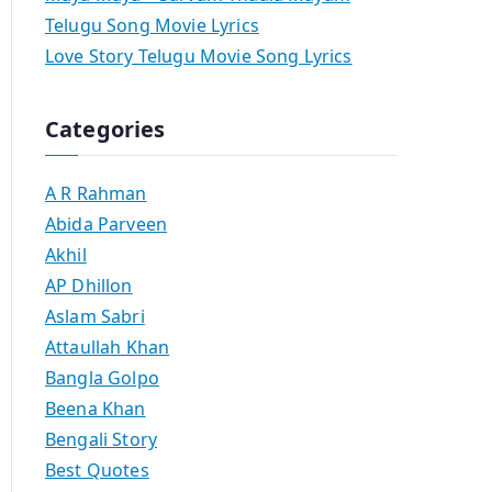
Telugu Song Movie Lyrics
Love Story Telugu Movie Song Lyrics
Categories
A R Rahman
Abida Parveen
Akhil
AP Dhillon
Aslam Sabri
Attaullah Khan
Bangla Golpo
Beena Khan
Bengali Story
Best Quotes