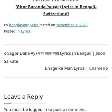
[
Ghor Baranda (ঘর বারান্দা) Lyrics
in
Bengali-
Switzerland
]
By
banglasonglyrics
Posted on
November 1, 2020
Posted in
Lyrics
Post
Sagor Dake Ay (সাগর ডাকে আয়) Lyrics In Bengali | Jibon
Saikate
navigation
Bhage Re Man Lyrics | Chameli
Leave a Reply
You must be
logged in
to post a comment.