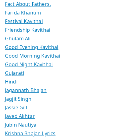
Fact About Fathers.
Farida Khanum
Festival Kavithai
Friendship Kavithai
Ghulam Ali
Good Evening Kavithai
Good Morning Kavithai
Good Night Kavithai
Gujarati
Hindi
Jagannath Bhajan
Jagjit Singh
Jassie Gill
Javed Akhtar
Jubin Nautiyal
Krishna Bhajan Lyrics