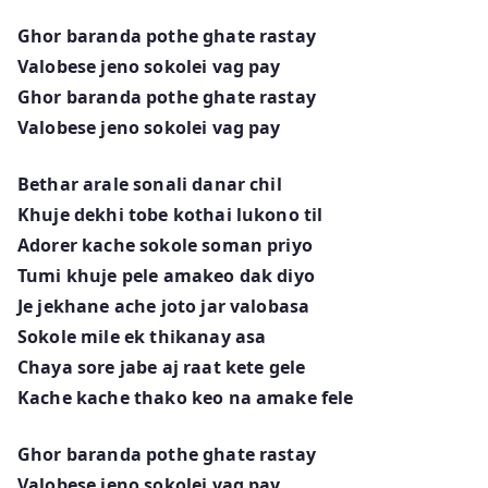
Ghor baranda pothe ghate rastay
Valobese jeno sokolei vag pay
Ghor baranda pothe ghate rastay
Valobese jeno sokolei vag pay
Bethar arale sonali danar chil
Khuje dekhi tobe kothai lukono til
Adorer kache sokole soman priyo
Tumi khuje pele amakeo dak diyo
Je jekhane ache joto jar valobasa
Sokole mile ek thikanay asa
Chaya sore jabe aj raat kete gele
Kache kache thako keo na amake fele
Ghor baranda pothe ghate rastay
Valobese jeno sokolei vag pay