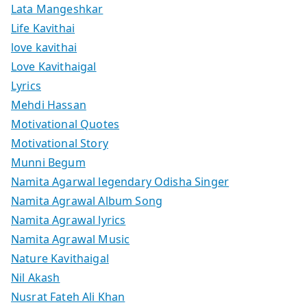
Lata Mangeshkar
Life Kavithai
love kavithai
Love Kavithaigal
Lyrics
Mehdi Hassan
Motivational Quotes
Motivational Story
Munni Begum
Namita Agarwal legendary Odisha Singer
Namita Agrawal Album Song
Namita Agrawal lyrics
Namita Agrawal Music
Nature Kavithaigal
Nil Akash
Nusrat Fateh Ali Khan