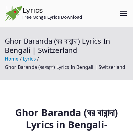
Skip
Lyrics
to
Free Songs Lyrics Download
content
Ghor Baranda (ঘর বারান্দা) Lyrics In
Bengali | Switzerland
Home
Lyrics
Ghor Baranda (ঘর বারান্দা) Lyrics In Bengali | Switzerland
Ghor Baranda (ঘর বারান্দা)
Lyrics
in
Bengali-