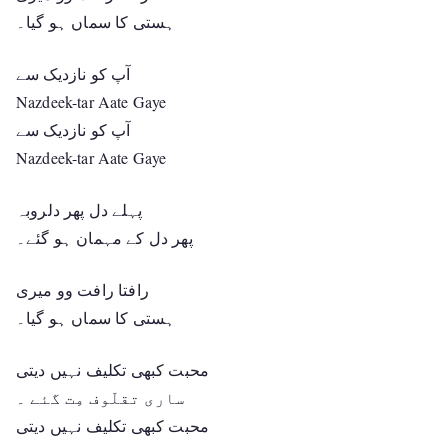
ہستی کا سماں ہو گیا۔
آپ کو نازدیک سے
Nazdeek-tar Aate Gaye
آپ کو نازدیک سے
Nazdeek-tar Aate Gaye
پہلے دل پھر دلروبہ
پھر دل کے مہمان ہو گئے۔
رافتا رافت وو میری
ہستی کا سماں ہو گیا۔
محبت کبھی تکلیف نہیں دیتی
ساری تقلّوف مِت گئے ۔
محبت کبھی تکلیف نہیں دیتی