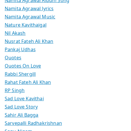
Namita Agrawal Album Song
Namita Agrawal lyrics
Namita Agrawal Music
Nature Kavithaigal
Nil Akash
Nusrat Fateh Ali Khan
Pankaj Udhas
Quotes
Quotes On Love
Rabbi Shergill
Rahat Fateh Ali Khan
RP Singh
Sad Love Kavithai
Sad Love Story
Sahir Ali Bagga
Sarvepalli Radhakrishnan