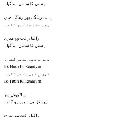
ہستی کا سماں ہو گیا۔
پہلے زندگی پھر زندگی جان
پھر جان جان ہو گئے ۔
رافتا رافت وو میری
ہستی کا سماں ہو گیا۔
دین بِ دین بدھی گئی ۔
Iss Husn Ki Raaniyan
دین بِ دین بدھی گئی ۔
Iss Husn Ki Raaniyan
پہلا پھول پھر
پھر گل بی دامن ہو گئے۔
رافتا رافت وو میری