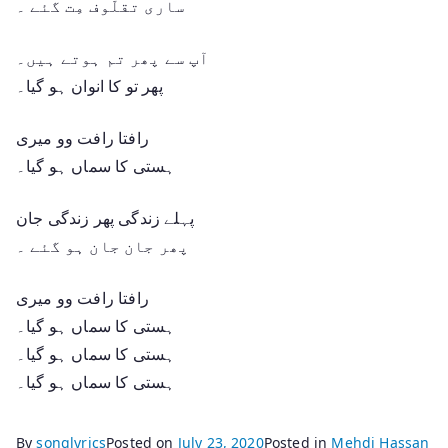
ساری تقلّوف مِت گئے ۔
آپ سے پھر تم ہوتے ہیں۔
پھر تو کا انوان ہو گیا۔
رافتا رافت وو میری
ہستی کا سماں ہو گیا۔
پہلے زندگی پھر زندگی جان
پھر جان جان ہو گئے ۔
رافتا رافت وو میری
ہستی کا سماں ہو گیا۔
ہستی کا سماں ہو گیا۔
ہستی کا سماں ہو گیا۔
By
songlyrics
Posted on
July 23, 2020
Posted in
Mehdi Hassan