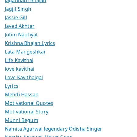
Jagannath Bhajan
Jagjit Singh
Jassie Gill
Javed Akhtar
Jubin Nautiyal
Krishna Bhajan Lyrics
Lata Mangeshkar
Life Kavithai
love kavithai
Love Kavithaigal
Lyrics
Mehdi Hassan
Motivational Quotes
Motivational Story
Munni Begum
Namita Agarwal legendary Odisha Singer