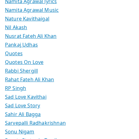
Namita Agrawal lyrics
Namita Agrawal Music
Nature Kavithaigal
Nil Akash
Nusrat Fateh Ali Khan
Pankaj Udhas
Quotes
Quotes On Love
Rabbi Shergill
Rahat Fateh Ali Khan
RP Singh
Sad Love Kavithai
Sad Love Story
Sahir Ali Bagga
Sarvepalli Radhakrishnan
Sonu Nigam