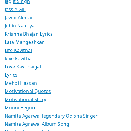
Jagjit Singh
Jassie Gill
Javed Akhtar
Jubin Nautiyal
Krishna Bhajan Lyrics
Lata Mangeshkar
Life Kavithai
love kavithai
Love Kavithaigal
Lyrics
Mehdi Hassan
Motivational Quotes
Motivational Story
Munni Begum
Namita Agarwal legendary Odisha Singer
Namita Agrawal Album Song