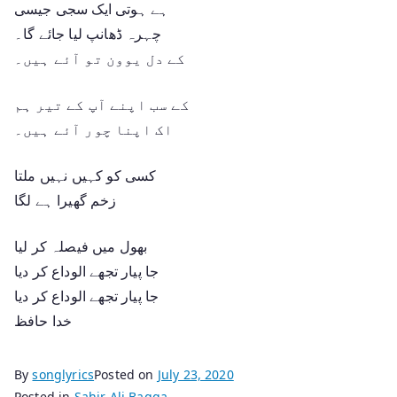
ہے ہوتی ایک سجی جیسی
چہرہ ڈھانپ لیا جائے گا۔
کے دل یوون تو آئے ہیں۔
کے سب اپنے آپ کے تیر ہم
اک اپنا چور آئے ہیں۔
کسی کو کہیں نہیں ملتا
زخم گھیرا ہے لگا
بھول میں فیصلہ کر لیا
جا پیار تجھے الوداع کر دیا
جا پیار تجھے الوداع کر دیا
خدا حافظ
By
songlyrics
Posted on
July 23, 2020
Posted in
Sahir Ali Bagga