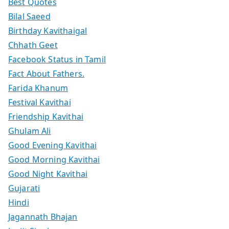
Best Quotes
Bilal Saeed
Birthday Kavithaigal
Chhath Geet
Facebook Status in Tamil
Fact About Fathers.
Farida Khanum
Festival Kavithai
Friendship Kavithai
Ghulam Ali
Good Evening Kavithai
Good Morning Kavithai
Good Night Kavithai
Gujarati
Hindi
Jagannath Bhajan