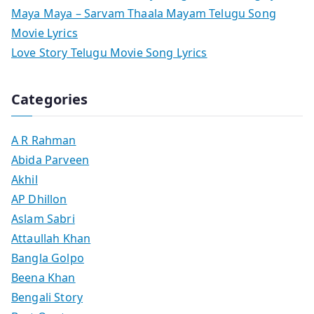
Maya Maya – Sarvam Thaala Mayam Telugu Song
Movie Lyrics
Love Story Telugu Movie Song Lyrics
Categories
A R Rahman
Abida Parveen
Akhil
AP Dhillon
Aslam Sabri
Attaullah Khan
Bangla Golpo
Beena Khan
Bengali Story