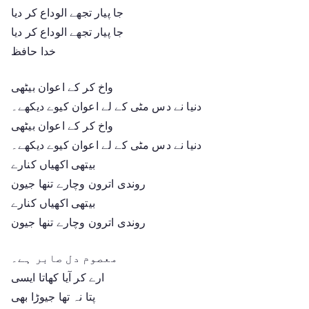
جا پیار تجھے الوداع کر دیا
جا پیار تجھے الوداع کر دیا
خدا حافظ
واخ کر کے اعوان بیٹھی
دنیا نے دس مٹی کے لے اعوان کیوے دیکھے۔
واخ کر کے اعوان بیٹھی
دنیا نے دس مٹی کے لے اعوان کیوے دیکھے۔
بیتھی اکھیاں کنارے
روندی اترون وچارے تنھا جیون
بیتھی اکھیاں کنارے
روندی اترون وچارے تنھا جیون
معصوم دل صابر ہے۔
ارے کر آیا کھاتا ایسی
پتا نہ تھا جیوڑا بھی