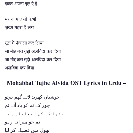
इक्क अपना चूर ऐ है
भर ना पाए जो कभी
ज़ख्म गहरा है लगा
भूल में फैसला कर लिया
जा मोहब्बत तुझे अलविदा कर दिया
जा मोहब्बत तुझे अलविदा कर दिया
अलविदा कर दिया
Mohabbat Tujhe Alvida OST Lyrics in Urdu –
خوشیاں کھرید لائے گھم بیچو
چور کے تم کو یاد آئے تم
دنیا کا کیا معاملہ ہے۔
تم جو میرا نہ رہو
بھول میں فصیلہ کر لیا