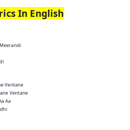
ics In English
 Meerandi
di
ne Ventane
tane Ventane
Aa Aa
dhi
i