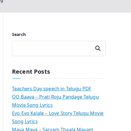
Search
Search
Recent Posts
Teachers Day speech in Telugu PDF
OO Baava – Prati Roju Pandage Telugu
Movie Song Lyrics
Evo Evo Kalale – Love Story Telugu Movie
Song Lyrics
Maya Maya – Sarvam Thaala Mayam