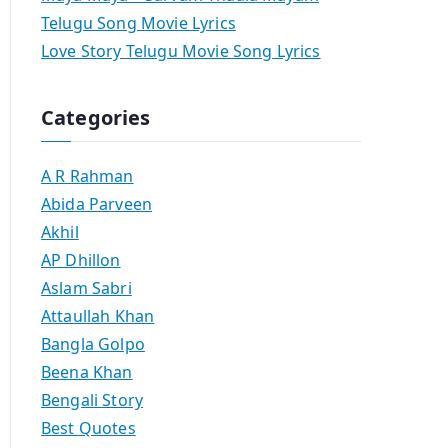
Telugu Song Movie Lyrics
Love Story Telugu Movie Song Lyrics
Categories
A R Rahman
Abida Parveen
Akhil
AP Dhillon
Aslam Sabri
Attaullah Khan
Bangla Golpo
Beena Khan
Bengali Story
Best Quotes