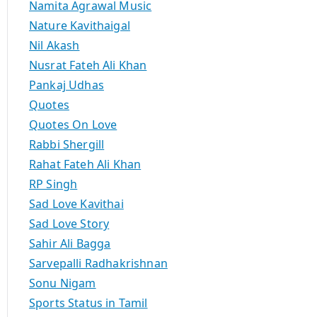
Namita Agrawal Music
Nature Kavithaigal
Nil Akash
Nusrat Fateh Ali Khan
Pankaj Udhas
Quotes
Quotes On Love
Rabbi Shergill
Rahat Fateh Ali Khan
RP Singh
Sad Love Kavithai
Sad Love Story
Sahir Ali Bagga
Sarvepalli Radhakrishnan
Sonu Nigam
Sports Status in Tamil