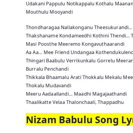
Udakani Pappulu Notikappalu Kothalu Maanan
Mouthulu Mooyandi
Thondharagaa Nallakonganu Theesukurandi… 
Thakshaname Kondameedhi Kothini Thendi… T
Masi Poosthe Meeremo Kongavuthaarandi
Aa Aa… Mee Friend Undangaa Kothendukulend
Thingari Baabulu Verrikunkalu Gorrelu Meera
Burralu Penchandi
Thikkala Bhaamalu Arati Thokkalu Mekalu Mee
Thokalu Mudavandi
Meeru Aadaallandi… Maadhi Magajaathandi
Thaalikatte Velaa Thalonchaali, Thappadhu
Nizam Babulu Song Lyr