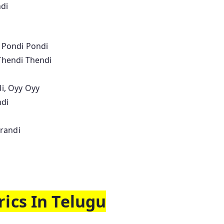
di
Pondi Pondi
hendi Thendi
i, Oyy Oyy
ndi
randi
ics In Telugu