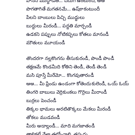
పానేసీ ముద్దాడితె… చేదుగ ఉంటుందీ, ఆఆ
పొగతాగితే మగతనమే… ఉష్‌కాకంటుందీ
పేలని బాంబులు పిచ్చి ముద్ధులు
బుద్దులు మీరండీ… పద్దతి మార్చండీ
ఉడకని పప్పులు నోటికప్పలు కోతలు మానండీ
మౌతులు మూయండీ
తొందరగా నల్లకొంగను తీసుకురండీ, పొండీ పొండీ
తక్షణమే కొండమీది కోతిని తెండీ, తెండీ తెండీ
మసి పూస్తే మీరేమో… కొంగవుతారండీ
ఆఆ… మీ ఫ్రేండు ఉండంగా కోతెందుకులెండీ, ఒయ్ ఓయ్
తింగరి బాబులు వెర్రికుంకలు గొర్రెలు మీరాండీ
బుర్రలు పెంచండీ
తిక్కల భామలు అరటితొక్కలు మేకలు మీరండీ
తోకలు ముడవండీ
మీరు ఆడాల్లండీ… మాది మగజాతండీ
తాళికట్టే వేళా తలోంచాలి, తప్పదు