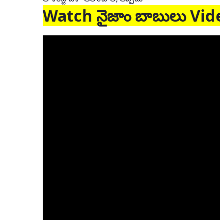
Watch నైజాం బాబులు Vi