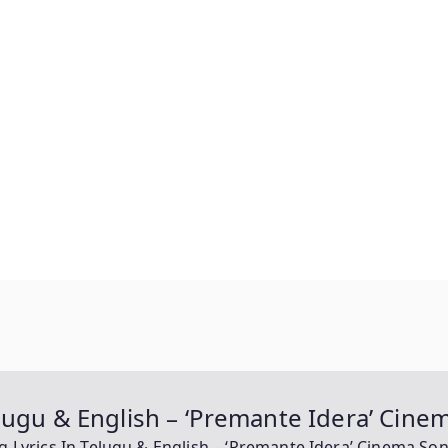
lugu & English – ‘Premante Idera’ Cine
 Lyrics In Telugu & English – ‘Premante Idera’ Cinema So