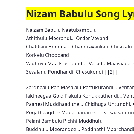
Nizam Babulu Song Lyr
Naizam Babulu Naatubambulu
Athithulu Meerandi… Order Veyandi
Chakkani Bommalu Chandravankalu Chilakalu
Korkelu Choopandi
Vadhuvu Maa Friendandi… Varadu Maavaadan
Sevalanu Pondhandi, Chesukondi ||2||
Zardhaalu Pan Masalalu Pattukurandi… Venta
Jaldheegaa Gold Flakulu Konukkuthendi… Ven
Paanesi Muddhaadithe… Chidhuga Untundhi, 
Pogathaagithe Magathaname… Ushkaakantun
Pelani Bambulu Pichhi Muddhulu
Buddhulu Meerandee… Paddhathi Maarchand