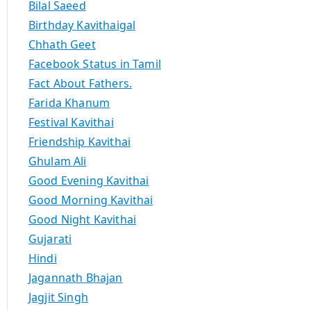
Bilal Saeed
Birthday Kavithaigal
Chhath Geet
Facebook Status in Tamil
Fact About Fathers.
Farida Khanum
Festival Kavithai
Friendship Kavithai
Ghulam Ali
Good Evening Kavithai
Good Morning Kavithai
Good Night Kavithai
Gujarati
Hindi
Jagannath Bhajan
Jagjit Singh