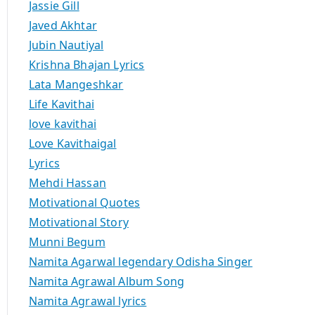
Jassie Gill
Javed Akhtar
Jubin Nautiyal
Krishna Bhajan Lyrics
Lata Mangeshkar
Life Kavithai
love kavithai
Love Kavithaigal
Lyrics
Mehdi Hassan
Motivational Quotes
Motivational Story
Munni Begum
Namita Agarwal legendary Odisha Singer
Namita Agrawal Album Song
Namita Agrawal lyrics