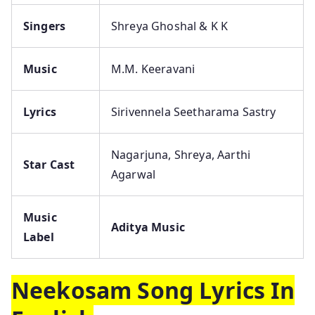
Singers
Shreya Ghoshal & K K
Music
M.M. Keeravani
Lyrics
Sirivennela Seetharama Sastry
Nagarjuna, Shreya, Aarthi
Star Cast
Agarwal
Music
Aditya Music
Label
Neekosam Song Lyrics In