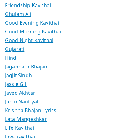
Friendship Kavithai
Ghulam Ali
Good Evening Kavithai
Good Morning Kavithai
Good Night Kavithai
Gujarati
Hindi
Jagannath Bhajan
Jagjit Singh
Jassie Gill
Javed Akhtar
Jubin Nautiyal
Krishna Bhajan Lyrics
Lata Mangeshkar
Life Kavithai
love kavithai