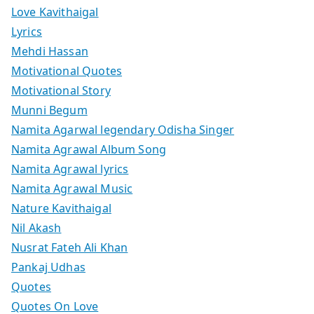
Love Kavithaigal
Lyrics
Mehdi Hassan
Motivational Quotes
Motivational Story
Munni Begum
Namita Agarwal legendary Odisha Singer
Namita Agrawal Album Song
Namita Agrawal lyrics
Namita Agrawal Music
Nature Kavithaigal
Nil Akash
Nusrat Fateh Ali Khan
Pankaj Udhas
Quotes
Quotes On Love