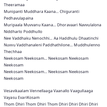
Theeramaa
Munipanti Muddhara Kaana… Chiguranti
Pedhavulapaina
Muripaala Muvvanu Kaana… Dhoravaari Navvulalona
Niddharlo Poddhullo
Nee Vaddhaku Nenochhi… Aa Haddhulu Dhaatinchi
Nuvvu Vaddhanaleni Paddhathilone… Muddhulenno
Thechhaa
Neekosam Neekosam… Neekosam Neekosam
Neekosam
Neekosam Neekosam… Neekosam Neekosam
Neekosam
Vesavikaalam Vennellaaga Vaanallo Vaagullaaga
Vayasu EvariKosam
Thom Dhiri Thom Dhiri Thom Dhiri Dhiri Dhiri Dhiri