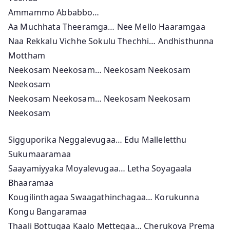
Ammammo Abbabbo…
Aa Muchhata Theeramga… Nee Mello Haaramgaa
Naa Rekkalu Vichhe Sokulu Thechhi… Andhisthunna
Mottham
Neekosam Neekosam… Neekosam Neekosam
Neekosam
Neekosam Neekosam… Neekosam Neekosam
Neekosam
Sigguporika Neggalevugaa… Edu Malleletthu
Sukumaaramaa
Saayamiyyaka Moyalevugaa… Letha Soyagaala
Bhaaramaa
Kougilinthagaa Swaagathinchagaa… Korukunna
Kongu Bangaramaa
Thaali Bottugaa Kaalo Mettegaa… Cherukova Prema