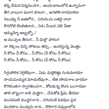
కన్నె వేడుక విన్నవించగా… అందుబాటులోనె ఉన్నానుగా
తీగ చాటుగా మూగ పాటగా… ఆగిపోకె రాగమాలికా
నిలువెల్ల నీ జతలోన… చిగురించు లతనై రానా
కొనగోటి కొంటెతనాన… నిను మీటన చెలి వీణా
అమ్మమ్మో అబ్బబ్బో..!
ఆ ముచ్చట తీరంగ… నీ మెళ్లొ హారంగ
నా రెక్కలు విచ్చె సోకులు తెచ్చి… అందిస్తున్న మొత్తం
నీ కోసం నీ కోసం… నీ కోసం (నీ కోసం నీ కోసం)
నీ కోసం నీ కోసం… నీ కోసం (నీ కోసం నీ కోసం)
సిగ్గుపోరిక నెగ్గలేవుగా… ఏడు మల్లెలెత్తు సుకుమారమా
సాయమియ్యక మోయలేవుగా… లేత సోయగాల భారమా
కౌగిలింతగా స్వాగతించగా… కోరుకున్న కొంగు బంగారమా
తాళి బొట్టుగా కాలి మెట్టెగా… చేరుకోవ ప్రేమ తీరమా
మునిపంటి ముద్దర కాన… చిగురంటి పెదవుల పైన
మురిపాల మువ్వను కాన… దొరగారి నవ్వులలోన