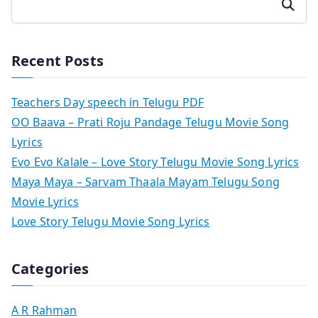
Search
Recent Posts
Teachers Day speech in Telugu PDF
OO Baava – Prati Roju Pandage Telugu Movie Song
Lyrics
Evo Evo Kalale – Love Story Telugu Movie Song Lyrics
Maya Maya – Sarvam Thaala Mayam Telugu Song
Movie Lyrics
Love Story Telugu Movie Song Lyrics
Categories
A R Rahman