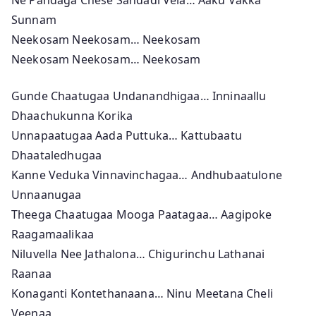
Sunnam
Neekosam Neekosam… Neekosam
Neekosam Neekosam… Neekosam
Gunde Chaatugaa Undanandhigaa… Inninaallu
Dhaachukunna Korika
Unnapaatugaa Aada Puttuka… Kattubaatu
Dhaataledhugaa
Kanne Veduka Vinnavinchagaa… Andhubaatulone
Unnaanugaa
Theega Chaatugaa Mooga Paatagaa… Aagipoke
Raagamaalikaa
Niluvella Nee Jathalona… Chigurinchu Lathanai
Raanaa
Konaganti Kontethanaana… Ninu Meetana Cheli
Veenaa