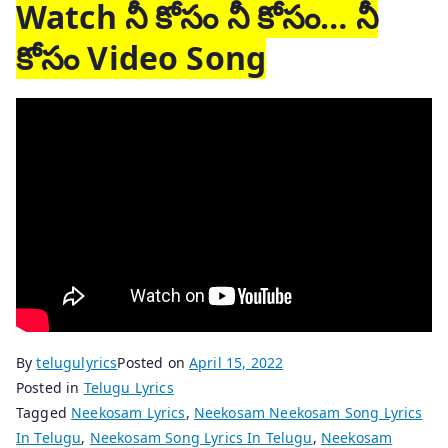
Watch నీ కోసం నీ కోసం… నీ
కోసం Video Song
By
telugulyrics
Posted on
April 15, 2022
Posted in
Telugu Lyrics
Tagged
Neekosam Lyrics
,
Neekosam Neekosam Song Lyrics
In Telugu
,
Neekosam Song Lyrics In Telugu
,
Neekosam