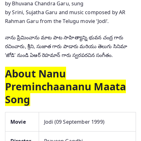
by Bhuvana Chandra Garu, sung
by Srini, Sujatha Garu and music composed by AR
Rahman Garu from the Telugu movie ‘Jodi‘.
నాను ప్రేమించాను మాట పాట సాహిత్యాన్ని భువన చంద్ర గారు
రచించారు, శ్రీని, సుజాత గారు పాడారు మరియు తెలుగు సినిమా
‘జోడి’ నుండి ఏఆర్ రెహమాన్ గారు స్వరపరచిన సంగీతం.
About Nanu
Preminchaananu Maata
Song
Movie
Jodi (09 September 1999)
Director
Praveen Gandhi