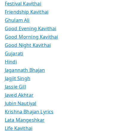
Festival Kavithai
Friendship Kavithai
Ghulam Ali
Good Evening Kavithai
Good Morning Kavithai
Good Night Kavithai
Gujarati
Hindi
Jagannath Bhajan
Jagjit Singh
Jassie Gill
Javed Akhtar
Jubin Nautiyal
Krishna Bhajan Lyrics
Lata Mangeshkar
Life Kavithai