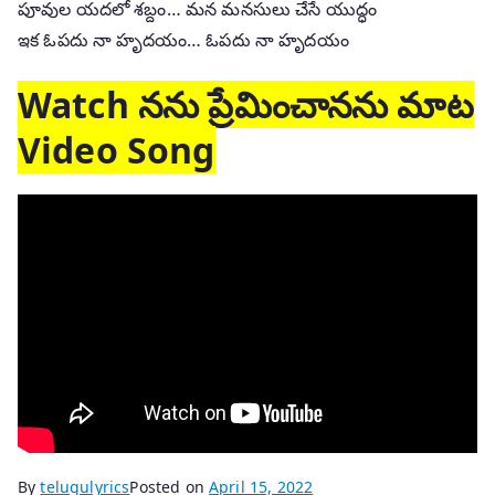
పూవుల యదలో శబ్దం… మన మనసులు చేసే యుద్ధం
ఇక ఓపదు నా హృదయం… ఓపదు నా హృదయం
Watch నను ప్రేమించానను మాట
Video Song
By
telugulyrics
Posted on
April 15, 2022