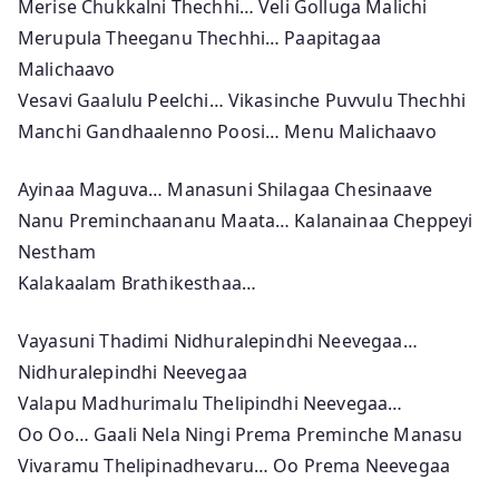
Merise Chukkalni Thechhi… Veli Golluga Malichi
Merupula Theeganu Thechhi… Paapitagaa
Malichaavo
Vesavi Gaalulu Peelchi… Vikasinche Puvvulu Thechhi
Manchi Gandhaalenno Poosi… Menu Malichaavo
Ayinaa Maguva… Manasuni Shilagaa Chesinaave
Nanu Preminchaananu Maata… Kalanainaa Cheppeyi
Nestham
Kalakaalam Brathikesthaa…
Vayasuni Thadimi Nidhuralepindhi Neevegaa…
Nidhuralepindhi Neevegaa
Valapu Madhurimalu Thelipindhi Neevegaa…
Oo Oo… Gaali Nela Ningi Prema Preminche Manasu
Vivaramu Thelipinadhevaru… Oo Prema Neevegaa