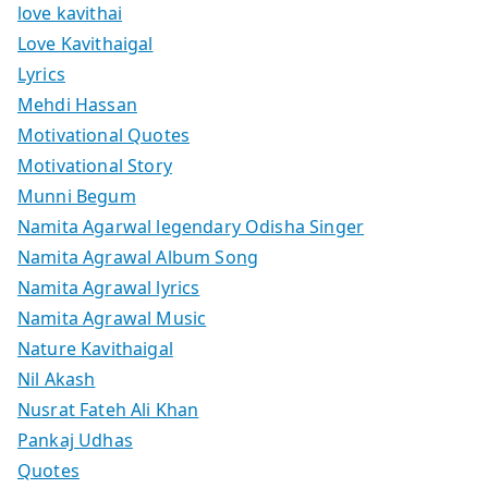
love kavithai
Love Kavithaigal
Lyrics
Mehdi Hassan
Motivational Quotes
Motivational Story
Munni Begum
Namita Agarwal legendary Odisha Singer
Namita Agrawal Album Song
Namita Agrawal lyrics
Namita Agrawal Music
Nature Kavithaigal
Nil Akash
Nusrat Fateh Ali Khan
Pankaj Udhas
Quotes