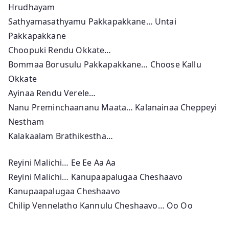
Hrudhayam
Sathyamasathyamu Pakkapakkane… Untai
Pakkapakkane
Choopuki Rendu Okkate…
Bommaa Borusulu Pakkapakkane… Choose Kallu
Okkate
Ayinaa Rendu Verele…
Nanu Preminchaananu Maata… Kalanainaa Cheppeyi
Nestham
Kalakaalam Brathikestha…
Reyini Malichi… Ee Ee Aa Aa
Reyini Malichi… Kanupaapalugaa Cheshaavo
Kanupaapalugaa Cheshaavo
Chilip Vennelatho Kannulu Cheshaavo… Oo Oo