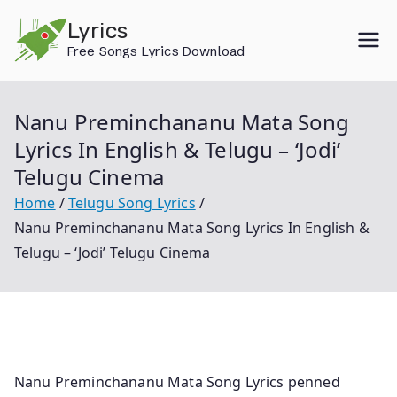
Skip
Lyrics
to
Free Songs Lyrics Download
content
Nanu Preminchananu Mata Song
Lyrics In English & Telugu – ‘Jodi’
Telugu Cinema
Home
Telugu Song Lyrics
Nanu Preminchananu Mata Song Lyrics In English &
Telugu – ‘Jodi’ Telugu Cinema
Nanu Preminchananu Mata Song Lyrics penned