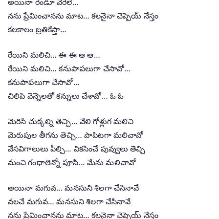
అయినా రెండూ వేరేలే…
నను ప్రేమించానను మాట… కలనైనా చెప్పెయ్ నేస్తం
కలకాలం బ్రతికేస్తా…
రేయిని మలిచి… ఈ ఈ ఆ ఆ…
రేయిని మలిచి… కనుపాపలుగా చేసావో…
కనుపాపలుగా చేసావో…
చిలిపి వెన్నెలతో కన్నులు చేశావో… ఓ ఓ
మెరిసే చుక్కల్ని తెచ్చి… వేలి గోళ్లుగ మలిచి
మెరుపుల తీగను తెచ్చి… పాపిటగా మలిచావో
వేసవిగాలులు పీల్చి… వికసించే పువ్వులు తెచ్చి
మంచి గంధాలెన్నో పూసి… మేను మలిచావో
అయినా మగువ… మనసుని శిలగా చేసినావే
వలచే మగువ… మనసుని శిలగా చేసినావే
నను ప్రేమించానను మాట… కలనైనా చెప్పెయ్ నేస్తం