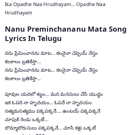
Ika Opadhe Naa Hrudhayam… Opadhe Naa
Hrudhayam
Nanu Preminchananu Mata Song
Lyrics In Telugu
నను ప్రేమించానను మాట… కలనైనా చెప్పెయ్ నేస్తం
కలకాలం బ్రతికేస్తా…
నను ప్రేమించానను మాట… కలనైనా చెప్పెయ్ నేస్తం
కలకాలం బ్రతికేస్తా…
పూవుల యదలో శబ్దం… మన మనసులు చేసే యుద్ధం
ఇక ఓపదె నా హృదయం… ఓపదే నా హృదయం
సత్యమసత్యము పక్కపక్కనే…. ఉంటయ్ పక్కపక్కనే
చూపుకి రెండు ఒక్కటే…
బొమ్మాబొరుసులు పక్కపక్కనే… చూసే కళ్లు ఒక్కటే