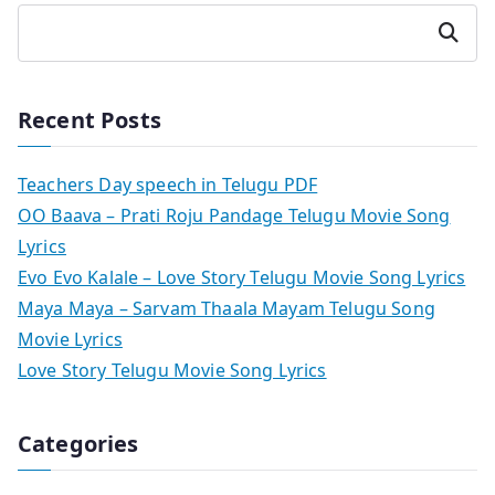
Search
Recent Posts
Teachers Day speech in Telugu PDF
OO Baava – Prati Roju Pandage Telugu Movie Song
Lyrics
Evo Evo Kalale – Love Story Telugu Movie Song Lyrics
Maya Maya – Sarvam Thaala Mayam Telugu Song
Movie Lyrics
Love Story Telugu Movie Song Lyrics
Categories