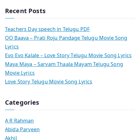
Recent Posts
Teachers Day speech in Telugu PDF
OO Baava – Prati Roju Pandage Telugu Movie Song
Lyrics
Evo Evo Kalale – Love Story Telugu Movie Song Lyrics
Maya Maya – Sarvam Thaala Mayam Telugu Song
Movie Lyrics
Love Story Telugu Movie Song Lyrics
Categories
A R Rahman
Abida Parveen
Akhil