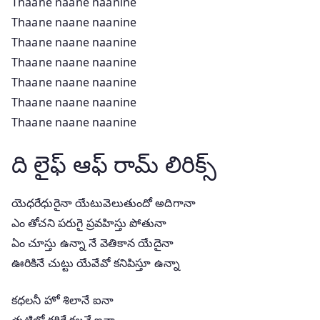
Thaane naane naanine
Thaane naane naanine
Thaane naane naanine
Thaane naane naanine
Thaane naane naanine
Thaane naane naanine
Thaane naane naanine
ది లైఫ్ ఆఫ్ రామ్ లిరిక్స్
యెధరేధురైనా యేటువెలుతుందో అదిగానా
ఎం తోచని పరుగై ప్రవహిస్తు పోతునా
ఏం చూస్తు ఉన్నా నే వెతికాన యేదైనా
ఊరికినే చుట్టు యేవేవో కనిపిస్తూ ఉన్నా
కధలనీ హో శిలానే ఐనా
తృటిలో కరిగే కలనే ఐనా