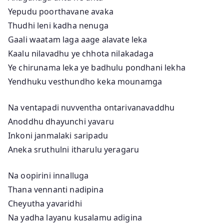
Yepudu poorthavane avaka
Thudhi leni kadha nenuga
Gaali waatam laga aage alavate leka
Kaalu nilavadhu ye chhota nilakadaga
Ye chirunama leka ye badhulu pondhani lekha
Yendhuku vesthundho keka mounamga
Na ventapadi nuvventha ontarivanavaddhu
Anoddhu dhayunchi yavaru
Inkoni janmalaki saripadu
Aneka sruthulni itharulu yeragaru
Na oopirini innalluga
Thana vennanti nadipina
Cheyutha yavaridhi
Na yadha layanu kusalamu adigina