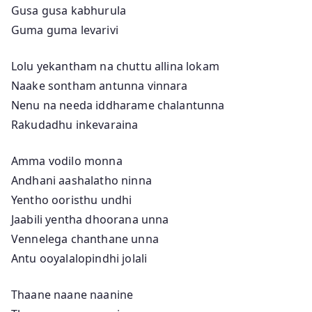
Gusa gusa kabhurula
Guma guma levarivi
Lolu yekantham na chuttu allina lokam
Naake sontham antunna vinnara
Nenu na needa iddharame chalantunna
Rakudadhu inkevaraina
Amma vodilo monna
Andhani aashalatho ninna
Yentho ooristhu undhi
Jaabili yentha dhoorana unna
Vennelega chanthane unna
Antu ooyalalopindhi jolali
Thaane naane naanine