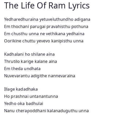
The Life Of Ram Lyrics
Yedharedhuraina yetuveluthundho adigana
Em thochani parugai pravahisthu pothuna
Em chusthu unna ne vethikana yedhaina
Oorikine chuttu yevevo kanipisthu unna
Kadhalani ho shilane aina
Thrutilo karige kalane aina
Em theda undhata
Nuvevarantu adigithe nannevaraina
Illage kadadhaka
Ho prashnai untanantunna
Yedho oka badhulai
Nanu cherapoddhani kalanaduguthu unna