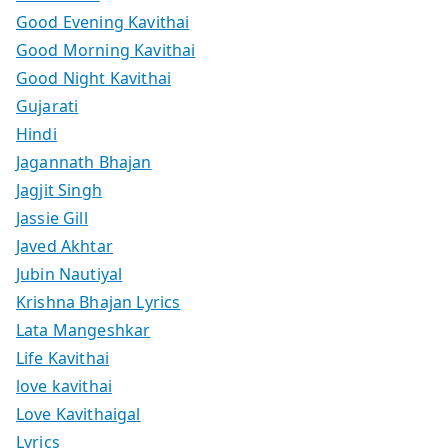
Good Evening Kavithai
Good Morning Kavithai
Good Night Kavithai
Gujarati
Hindi
Jagannath Bhajan
Jagjit Singh
Jassie Gill
Javed Akhtar
Jubin Nautiyal
Krishna Bhajan Lyrics
Lata Mangeshkar
Life Kavithai
love kavithai
Love Kavithaigal
Lyrics