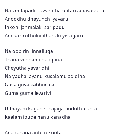
Na ventapadi nuvventha ontarivanavaddhu
Anoddhu dhayunchi yavaru
Inkoni janmalaki saripadu
Aneka sruthulni itharulu yeragaru
Na oopirini innalluga
Thana vennanti nadipina
Cheyutha yavaridhi
Na yadha layanu kusalamu adigina
Gusa gusa kabhurula
Guma guma levarivi
Udhayam kagane thajaga puduthu unta
Kaalam ipude nanu kanadha
Anaganaga antu ne unta