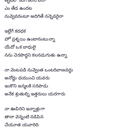
ఎం తేడ ఉందట
నువ్వెవరంటూ అదిగితే నన్నెవరైనా
ఇల్లేగే కదధక
హో ప్రశ్నయి ఉంటానంటున్నా
యేదో ఒక బాధులై
నను చెరపొద్దని కలనడుగుతు ఉన్నా
నా వెంటపడి నువ్వెంత ఒంటరివాణవద్దు
అనోద్ధు ధయుంచి యవరు
ఇంకొని జన్మలకి సరిపాడు
అనేక శ్రుతుల్ని ఇత్తరులు యరగారు
నా ఊపిరిని ఇన్నాళ్లుగా
తానా వెన్నంటి నడిపిన
చేయూత యవారిది