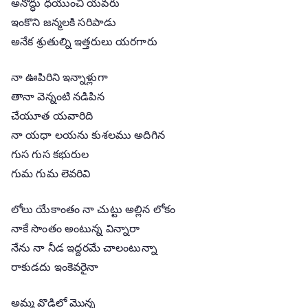
అనోద్ధు ధయుంచి యవరు
ఇంకొని జన్మలకి సరిపాడు
అనేక శ్రుతుల్ని ఇత్తరులు యరగారు
నా ఊపిరిని ఇన్నాళ్లుగా
తానా వెన్నంటి నడిపిన
చేయూత యవారిది
నా యధా లయను కుశలము అదిగిన
గుస గుస కభురుల
గుమ గుమ లెవరివి
లోలు యేకాంతం నా చుట్టు అల్లిన లోకం
నాకే సొంతం అంటున్న విన్నారా
నేను నా నీడ ఇద్దరమే చాలంటున్నా
రాకుడదు ఇంకెవరైనా
అమ్మ వొడిలో మొన్న