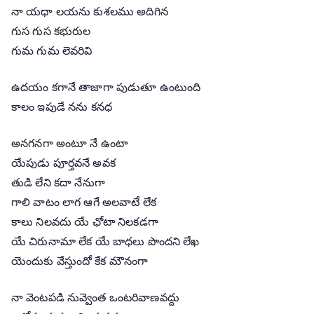
నా యధా లయను కుశలము అదిగిన
గుస గుస కభురుల
గుమ గుమ లెవరివి
ఉదయం కగానే తాజాగా పుడుతూ ఉంటుంది
కాలం ఇపుడే నను కనధ
అనగనగా అంటూ నే ఉంటా
యేపుడు పూర్తవనే అవక
తుడి లేని కదా నేనుగా
గాలి వాటం లాగ ఆగే అలవాటే లేక
కాలు నిలవదు యే ఛోటా నిలకడగా
యే చిరునామా లేక యే బాధలు పొందని లేఖ
యెందుకు వేస్తుందో కేక మౌనంగా
నా వెంటపడి నువ్వెంత ఒంటరివాణవద్దు