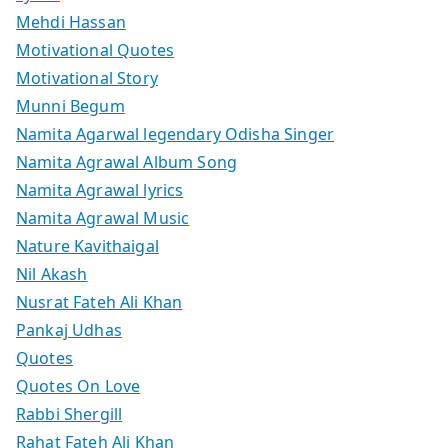
Mehdi Hassan
Motivational Quotes
Motivational Story
Munni Begum
Namita Agarwal legendary Odisha Singer
Namita Agrawal Album Song
Namita Agrawal lyrics
Namita Agrawal Music
Nature Kavithaigal
Nil Akash
Nusrat Fateh Ali Khan
Pankaj Udhas
Quotes
Quotes On Love
Rabbi Shergill
Rahat Fateh Ali Khan