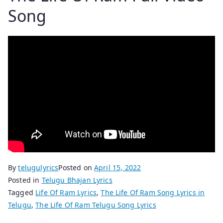
Song
By
telugulyrics
Posted on
April 15, 2022
Posted in
Telugu Bhajan Lyrics
Tagged
Life Of Ram Lyrics
,
The Life Of Ram Song Lyrics in
Telugu
,
The Life Of Ram Telugu Song Lyrics