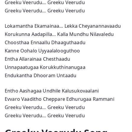
Greeku Veerudu… Greeku Veerudu
Greeku Veerudu… Greeku Veerudu
Lokamantha Ekamainaa… Lekka Cheyanannavaadu
Korukunna Aadapilla… Kalla Mundhu Nilavaledu
Choosthaa Ennaallu Dhaaguthaadu
Kanne Oohalo Uyyaalalooguthoo
Entha Allarainaa Chesthaadu
Unnapaatugaa Korukkuthinanugaa
Endukantha Dhooram Untaadu
Entho Aashagaa Undhile Kalusukovaalani
Evvaro Vaaditho Cheppare Edhurugaa Rammani
Greeku Veerudu… Greeku Veerudu
Greeku Veerudu… Greeku Veerudu