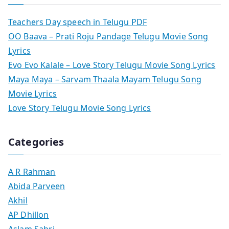
Teachers Day speech in Telugu PDF
OO Baava – Prati Roju Pandage Telugu Movie Song
Lyrics
Evo Evo Kalale – Love Story Telugu Movie Song Lyrics
Maya Maya – Sarvam Thaala Mayam Telugu Song
Movie Lyrics
Love Story Telugu Movie Song Lyrics
Categories
A R Rahman
Abida Parveen
Akhil
AP Dhillon
Aslam Sabri