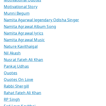
Motivational Story
Munni Begum
Namita Agarwal legendary Odisha Singer
Namita Agrawal Album Song
Namita Agrawal lyrics
Namita Agrawal Music
Nature Kavithaigal
Nil Akash
Nusrat Fateh Ali Khan
Pankaj Udhas
Quotes
Quotes On Love
Rabbi Shergill
Rahat Fateh Ali Khan
RP Singh
Sad Love Kavithai