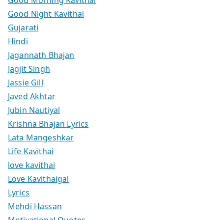
Good Night Kavithai
Gujarati
Hindi
Jagannath Bhajan
Jagjit Singh
Jassie Gill
Javed Akhtar
Jubin Nautiyal
Krishna Bhajan Lyrics
Lata Mangeshkar
Life Kavithai
love kavithai
Love Kavithaigal
Lyrics
Mehdi Hassan
Motivational Quotes