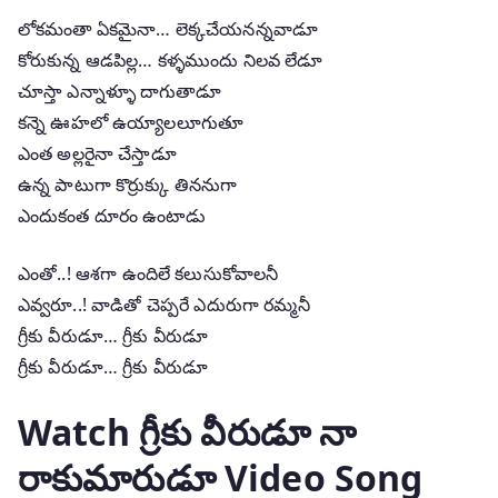
లోకమంతా ఏకమైనా… లెక్కచేయనన్నవాడూ
కోరుకున్న ఆడపిల్ల… కళ్ళముందు నిలవ లేడూ
చూస్తా ఎన్నాళ్ళూ దాగుతాడూ
కన్నె ఊహలో ఉయ్యాలలూగుతూ
ఎంత అల్లరైనా చేస్తాడూ
ఉన్న పాటుగా కొర్రుక్కు తిననుగా
ఎందుకంత దూరం ఉంటాడు
ఎంతో..! ఆశగా ఉందిలే కలుసుకోవాలనీ
ఎవ్వరూ..! వాడితో చెప్పరే ఎదురుగా రమ్మనీ
గ్రీకు వీరుడూ… గ్రీకు వీరుడూ
గ్రీకు వీరుడూ… గ్రీకు వీరుడూ
Watch గ్రీకు వీరుడూ నా
రాకుమారుడూ Video Song