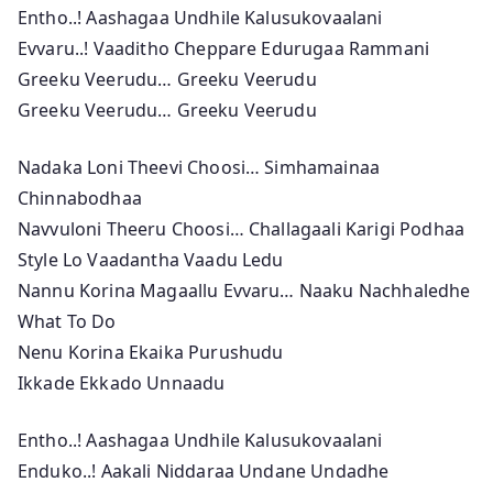
Entho..! Aashagaa Undhile Kalusukovaalani
Evvaru..! Vaaditho Cheppare Edurugaa Rammani
Greeku Veerudu… Greeku Veerudu
Greeku Veerudu… Greeku Veerudu
Nadaka Loni Theevi Choosi… Simhamainaa
Chinnabodhaa
Navvuloni Theeru Choosi… Challagaali Karigi Podhaa
Style Lo Vaadantha Vaadu Ledu
Nannu Korina Magaallu Evvaru… Naaku Nachhaledhe
What To Do
Nenu Korina Ekaika Purushudu
Ikkade Ekkado Unnaadu
Entho..! Aashagaa Undhile Kalusukovaalani
Enduko..! Aakali Niddaraa Undane Undadhe