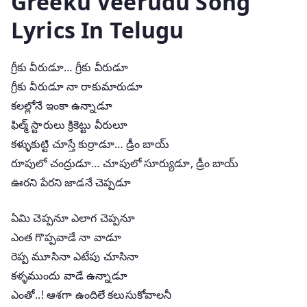
Greeku Veerudu Song
Lyrics In Telugu
గ్రీకు వీరుడూ… గ్రీకు వీరుడూ
గ్రీకు వీరుడూ నా రాకుమారుడూ
కలల్లోనే ఇంకా ఉన్నాడూ
ఫిల్మ్ స్టారులు క్రికెట్టు వీరులూ
కళ్ళుకుట్టి చూస్తే కుర్రాడూ… డ్రీం బాయ్
రూపులో చంద్రుడూ… చూపులో సూర్యుడూ, డ్రీం బాయ్
ఊరని పేరని జాడనే చెప్పడూ
ఏమి చెప్పనూ ఎలాగ చెప్పనూ
ఎంత గొప్పవాడే నా వాడూ
రెప్ప మూసినా ఎటేపు చూసినా
కళ్ళముందు వాడే ఉన్నాడూ
ఎంతో..! ఆశగా ఉందిలే కలుసుకోవాలనీ