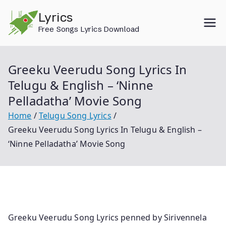
Skip
Lyrics
to
Free Songs Lyrics Download
content
Greeku Veerudu Song Lyrics In
Telugu & English – ‘Ninne
Pelladatha’ Movie Song
Home
Telugu Song Lyrics
Greeku Veerudu Song Lyrics In Telugu & English –
‘Ninne Pelladatha’ Movie Song
Greeku Veerudu Song Lyrics penned by Sirivennela