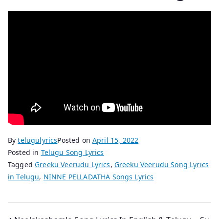
By
telugulyrics
Posted on
April 15, 2022
Posted in
Telugu Song Lyrics
Tagged
Greeku Veerudu Lyrics
,
Greeku Veerudu Song Lyrics
in Telugu
,
NINNE PELLADATHA Songs Lyrics