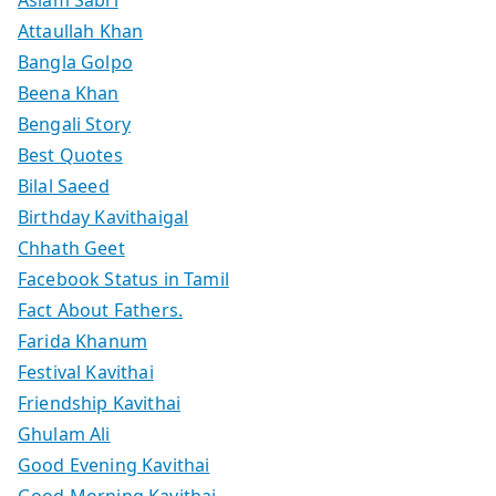
Attaullah Khan
Bangla Golpo
Beena Khan
Bengali Story
Best Quotes
Bilal Saeed
Birthday Kavithaigal
Chhath Geet
Facebook Status in Tamil
Fact About Fathers.
Farida Khanum
Festival Kavithai
Friendship Kavithai
Ghulam Ali
Good Evening Kavithai
Good Morning Kavithai