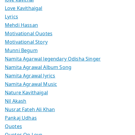
Love Kavithaigal
Lyrics
Mehdi Hassan
Motivational Quotes
Motivational Story
Munni Begum
Namita Agarwal legendary Odisha Singer
Namita Agrawal Album Song
Namita Agrawal lyrics
Namita Agrawal Music
Nature Kavithaigal
Nil Akash
Nusrat Fateh Ali Khan
Pankaj Udhas
Quotes
Quotes On Love