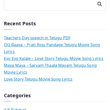
Search
Recent Posts
Teachers Day speech in Telugu PDF
OO Baava – Prati Roju Pandage Telugu Movie Song
Lyrics
Evo Evo Kalale – Love Story Telugu Movie Song Lyrics
Maya Maya – Sarvam Thaala Mayam Telugu Song
Movie Lyrics
Love Story Telugu Movie Song Lyrics
Categories
A R Rahman