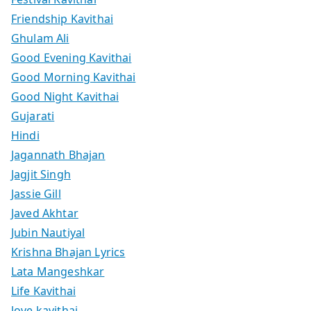
Friendship Kavithai
Ghulam Ali
Good Evening Kavithai
Good Morning Kavithai
Good Night Kavithai
Gujarati
Hindi
Jagannath Bhajan
Jagjit Singh
Jassie Gill
Javed Akhtar
Jubin Nautiyal
Krishna Bhajan Lyrics
Lata Mangeshkar
Life Kavithai
love kavithai