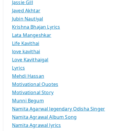
Jassie Gill
Javed Akhtar
Jubin Nautiyal
Krishna Bhajan Lyrics
Lata Mangeshkar
Life Kavithai
love kavithai
Love Kavithaigal
Lyrics
Mehdi Hassan
Motivational Quotes
Motivational Story
Munni Begum
Namita Agarwal legendary Odisha Singer
Namita Agrawal Album Song
Namita Agrawal lyrics