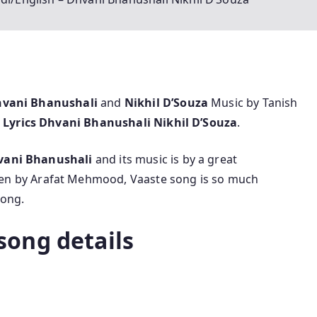
vani Bhanushali
and
Nikhil D’Souza
Music by Tanish
 Lyrics Dhvani Bhanushali Nikhil D’Souza
.
vani Bhanushali
and its music is by a great
tten by Arafat Mehmood, Vaaste song is so much
song.
song details