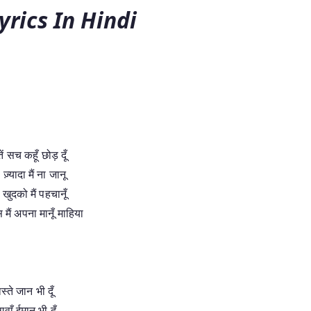
yrics In Hindi
ें सच कहूँ छोड़ दूँ
 ज़्यादा मैं ना जानू
 खुदको मैं पहचानूँ
मैं अपना मानूँ माहिया
स्ते जान भी दूँ
ं गवाँ ईमान भी दूँ