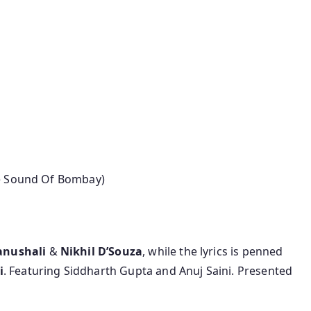
e Sound Of Bombay)
i
anushali
&
Nikhil D’Souza
, while the lyrics is penned
i
. Featuring Siddharth Gupta and Anuj Saini. Presented