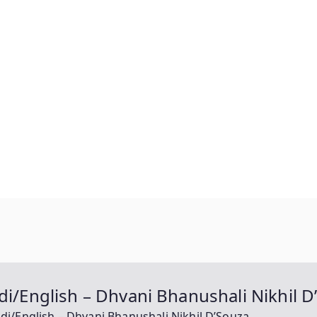
 Hindi/English – Dhvani Bhanushali Nikhil 
 Hindi/English – Dhvani Bhanushali Nikhil D’Souza