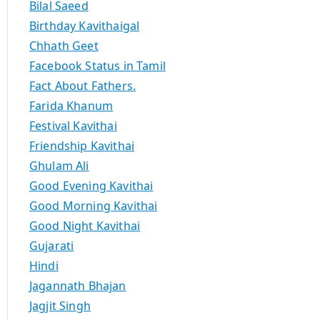
Bilal Saeed
Birthday Kavithaigal
Chhath Geet
Facebook Status in Tamil
Fact About Fathers.
Farida Khanum
Festival Kavithai
Friendship Kavithai
Ghulam Ali
Good Evening Kavithai
Good Morning Kavithai
Good Night Kavithai
Gujarati
Hindi
Jagannath Bhajan
Jagjit Singh