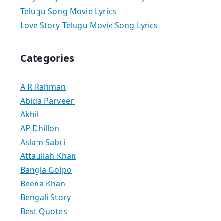
Telugu Song Movie Lyrics
Love Story Telugu Movie Song Lyrics
Categories
A R Rahman
Abida Parveen
Akhil
AP Dhillon
Aslam Sabri
Attaullah Khan
Bangla Golpo
Beena Khan
Bengali Story
Best Quotes