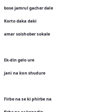
bose jamrul gacher dale
Korto daka daki
amar soishober sokale
Ek-din gelo ure
jani na kon shudure
Firbe na se ki phirbe na
firbe na ar konodin