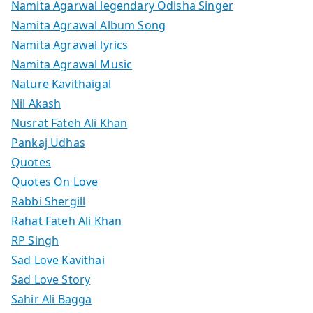
Namita Agarwal legendary Odisha Singer
Namita Agrawal Album Song
Namita Agrawal lyrics
Namita Agrawal Music
Nature Kavithaigal
Nil Akash
Nusrat Fateh Ali Khan
Pankaj Udhas
Quotes
Quotes On Love
Rabbi Shergill
Rahat Fateh Ali Khan
RP Singh
Sad Love Kavithai
Sad Love Story
Sahir Ali Bagga