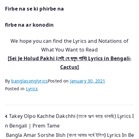
Firbe na se ki phirbe na
firbe na ar konodin
We hope you can find the Lyrics and Notations of
What You Want to Read
[
Sei Je Holud Pakhi (সেই যে হলুদ পাখি
) Lyrics in Bengali-
Cactus
]
By
banglasonglyrics
Posted on
January 30, 2021
Posted in
Lyrics
Post
Takey Olpo Kachhe Dakchhi (তাকে অল্প কাছে ডাকছি) Lyrics I
n Bengali | Prem Tame
navigation
Bangla Amar Sorshe Ilish (বাংলা আমার সর্ষে ইলিশ) Lyrics In Be