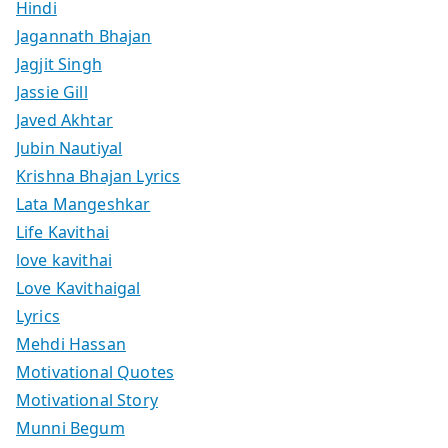
Hindi
Jagannath Bhajan
Jagjit Singh
Jassie Gill
Javed Akhtar
Jubin Nautiyal
Krishna Bhajan Lyrics
Lata Mangeshkar
Life Kavithai
love kavithai
Love Kavithaigal
Lyrics
Mehdi Hassan
Motivational Quotes
Motivational Story
Munni Begum