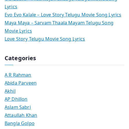
Lyrics
Evo Evo Kalale – Love Story Telugu Movie Song Lyrics
Maya Maya – Sarvam Thaala Mayam Telugu Song
Movie Lyrics
Love Story Telugu Movie Song Lyrics
Categories
A R Rahman
Abida Parveen
Akhil
AP Dhillon
Aslam Sabri
Attaullah Khan
Bangla Golpo